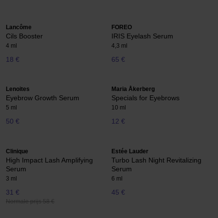
Lancôme
FOREO
Cils Booster
IRIS Eyelash Serum
4 ml
4,3 ml
18 €
65 €
Lenoites
Maria Åkerberg
Eyebrow Growth Serum
Specials for Eyebrows
5 ml
10 ml
50 €
12 €
Clinique
Estée Lauder
High Impact Lash Amplifying
Turbo Lash Night Revitalizing
Serum
Serum
3 ml
6 ml
31 €
45 €
Normale prijs 58 €