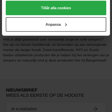
Genom att trycka på "Tillåt alla cookies" accepterar du
10 ml
6 ml
alla cookies, medan du under "Detaljer" kan anpassa
Tillåt alla cookies
68 €
62 €
användningen av cookies. Du kan när som helst återkalla
ditt samtycke. För mer information se vår Cookie Policy
Anpassa
samt vår Integritetspolicy.
WIMPERSERUM
Heb je altijd gedroomd over verleidelijk lange en volle wimpers?
Die zijn nu binnen handbereik, en bovendien op een verzorgende
manier die langer houdt. Zowel bareMinerals, NYX en XLash
bieden uitstekende producten die je helpen bij het verlengen van je
wimpers en natuurlijk vind je deze producten hier bij Bangerhead!
NIEUWSBRIEF
WEES ALS EERSTE OP DE HOOGTE