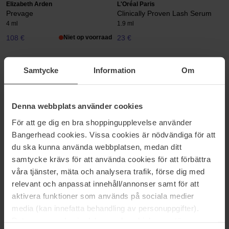
Elizabeth Arden
L'Oréal Paris
Prevage
Clinically Proven Lash Serum
4 ml
1.9 ml
108 €
Niet op voorraad
23 €
Lancôme
Lumene
Samtycke
Information
Om
Cils Booster Lash Revitalizing
Overnight Care Lash & Eyebrow
Serum
Serum
4 ml
5 ml
Denna webbplats använder cookies
55 €
Niet op voorraad
22 €
För att ge dig en bra shoppingupplevelse använder
Bangerhead cookies. Vissa cookies är nödvändiga för att
MAC Cosmetics
Pixi
du ska kunna använda webbplatsen, medan ditt
Macstack Legit Lift Lash Primer
Large Lash Serum
samtycke krävs för att använda cookies för att förbättra
- Stark Stack
Large Lash Serum
våra tjänster, mäta och analysera trafik, förse dig med
12 ml
relevant och anpassat innehåll/annonser samt för att
38 €
Niet op voorraad
23 €
Niet op voorraad
aktivera funktioner som används på sociala medier
media (kan innefatta behandling av personuppgifter).
Sensai
Shiseido
Data som samlas in delas med cookieleverantören.
Lash Conditioner
Full Lash Serum