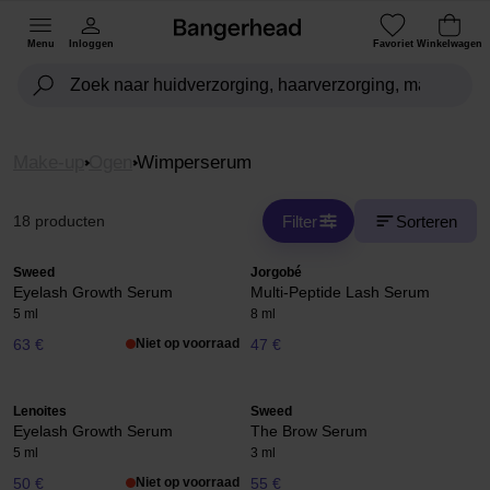
Menu
Inloggen
Favoriet
Winkelwagen
Make-up
Ogen
Wimperserum
Filter
Sorteren
18 producten
Sweed
Jorgobé
Eyelash Growth Serum
Multi-Peptide Lash Serum
5 ml
8 ml
63 €
Niet op voorraad
47 €
Lenoites
Sweed
Eyelash Growth Serum
The Brow Serum
5 ml
3 ml
50 €
Niet op voorraad
55 €