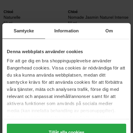
Chloé
Chloé
Naturelle
Nomade Jasmin Naturel Intense
50 ml
50 ml
Samtycke
Information
Om
129 €
134 €
Chloé
Chloé
Denna webbplats använder cookies
Nomade Lumiére d’Egypte
Rose Naturelle Intense
För att ge dig en bra shoppingupplevelse använder
30 ml
30 ml
Bangerhead cookies. Vissa cookies är nödvändiga för att
87 €
98 €
du ska kunna använda webbplatsen, medan ditt
samtycke krävs för att använda cookies för att förbättra
Chloé
våra tjänster, mäta och analysera trafik, förse dig med
Rose Naturelle Intense
relevant och anpassat innehåll/annonser samt för att
30 ml
aktivera funktioner som används på sociala medier
94 €
Niet op voorraad
media (kan innefatta behandling av personuppgifter).
Data som samlas in delas med cookieleverantören.
Genom att trycka på "Tillåt alla cookies" accepterar du
CHLOÉ
alla cookies, medan du under "Detaljer" kan anpassa
Tillåt alla cookies