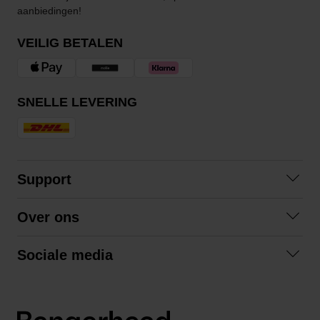
aanbiedingen!
VEILIG BETALEN
SNELLE LEVERING
Support
Contact opnemen
Over ons
Veelgestelde vragen
Over ons
Algemene voorwaarden
Sociale media
Samenwerken
Retourneren
Facebook
Verzending
Privacybeleid
Instagram