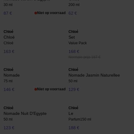
30 ml
200 ml
87 €
Niet op voorraad
62 €
Chloé
Chloé
Chloé
Set
Chloé
Value Pack
163 €
168 €
Normale prijs 187 €
Chloé
Chloé
Nomade
Nomade Jasmin Naturellee
75 ml
50 ml
146 €
Niet op voorraad
129 €
Chloé
Chloé
Nomade Nuit D'Egypte
Le
50 ml
Parfum
150 ml
123 €
188 €