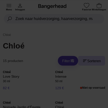
Menu
Inloggen
Favoriet
Winkelwagen
Chloé
Chloé
Filter
Sorteren
15 producten
Chloé
Chloé
Love Story
Intense
30 ml
50 ml
82 €
129 €
Niet op voorraad
Chloé
Chloé
Nomade Jardin d'Égypte
Chloé