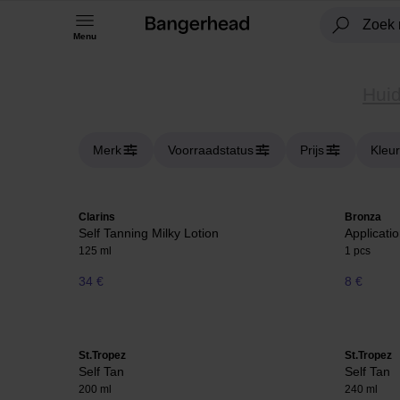
Menu
Huid
Merk
Voorraadstatus
Prijs
Kleur
Clarins
Bronza
Self Tanning Milky Lotion
Applicatio
125 ml
1 pcs
34 €
8 €
St.Tropez
St.Tropez
Self Tan
Self Tan
200 ml
240 ml