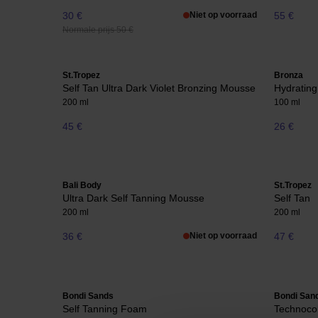
30 €
Niet op voorraad
55 €
Normale prijs 50 €
St.Tropez
Bronza
Self Tan Ultra Dark Violet Bronzing Mousse
Hydrating
200 ml
100 ml
45 €
26 €
Bali Body
St.Tropez
Ultra Dark Self Tanning Mousse
Self Tan
200 ml
200 ml
36 €
Niet op voorraad
47 €
Bondi Sands
Bondi San
Self Tanning Foam
Technocol