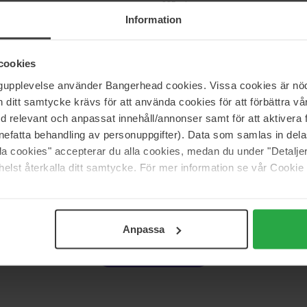
225 ml
Information
Niet op voorraad
40 €
Niet 
cookies
ngupplevelse använder Bangerhead cookies. Vissa cookies är nöd
ds
Bondi Sands
 Brush
Back Applicator
itt samtycke krävs för att använda cookies för att förbättra vår
Back Applicator
med relevant och anpassat innehåll/annonser samt för att aktiver
nefatta behandling av personuppgifter). Data som samlas in del
Niet op voorraad
11 €
alla cookies" accepterar du alla cookies, medan du under "Detal
elst återkalla ditt samtycke. För mer information se vår Cookie
Pagina 1 van 3
Volgende
Anpassa
Meer tonen