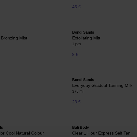
46 €
Bondi Sands
 Bronzing Mist
Exfoliating Mitt
1 pcs
9 €
Bondi Sands
Everyday Gradual Tanning Milk
375 ml
23 €
ds
Bali Body
or Cool Natural Colour
Clear 1 Hour Express Self Tan