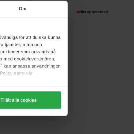
225 ml
Om
op voorraad
34 €
Niet op voorraad
vändiga för att du ska kunna
Bondi Sands
Liquid Gold Dry Oil
a tjänster, mäta och
150 ml
a funktioner som används på
as med cookieleverantören.
29 €
jer" kan anpassa användningen
 Policy samt vår
Tillåt alla cookies