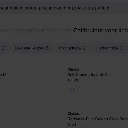
verzorging
Zon
Zelfbruiner
Zelfbruiner voor li
Bewuste keuzes
Producttype
Huidconditie
Clarins
n Mitt
Self Tanning Instant Gel
125 ml
35 €
Clarins
Radiance-Plus Golden Glow Boos
30 ml