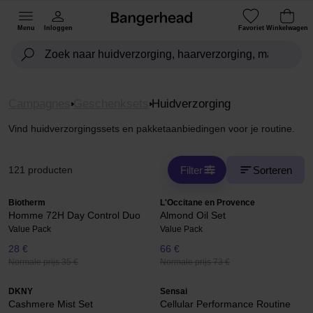
Menu
Inloggen
Favoriet
Winkelwagen
Campagnes
Geschenksets
Huidverzorging
Vind huidverzorgingssets en pakketaanbiedingen voor je routine.
Filter
Sorteren
121 producten
Biotherm
L'Occitane en Provence
Homme 72H Day Control Duo
Almond Oil Set
Value Pack
Value Pack
28 €
66 €
Normale prijs 35 €
Normale prijs 73 €
DKNY
Sensai
Cashmere Mist Set
Cellular Performance Routine