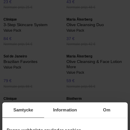
23 €
43 €
Normale prijs 25 €
Normale prijs 48 €
Clinique
Maria Åkerberg
3-Step Skincare System
Olive Cleansing Duo
Value Pack
Value Pack
84 €
37 €
Normale prijs 94 €
Normale prijs 42 €
Sol de Janeiro
Maria Åkerberg
Brazilian Favorites
Olive Cleansing & Face Lotion
More
Value Pack
Value Pack
79 €
59 €
Normale prijs 88 €
Normale prijs 66 €
Clinique
Biotherm
Antiperspirant Deodorant Duo
Homme Aquapower Duo
Samtycke
Information
Om
Value Pack
Value Pack
30 €
37 €
Normale prijs 33 €
Normale prijs 42 €