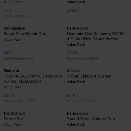
Value Pack
Value Pack
67 €
199 €
Normale prijs 75 €
Dermalogica
Dermalogica
Super Rich Repair Duo
Dynamic Skin Recovery SPF50
& Super Rich Repair Jumbo
Value Pack
Value Pack
68 €
225 €
Normale prijs 75 €
Normale prijs 250 €
Biotherm
Clinique
Homme Day Control Deodorant
3-Step Skincare System
Roll-On MEGAPACK
Value Pack
Value Pack
203 €
88 €
Normale prijs 226 €
Normale prijs 98 €
The Ordinary
Dermalogica
Serum Set
Sound Sleep Cocoon Duo
Value Pack
Value Pack