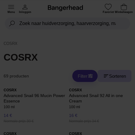
Menu
Inloggen
Favoriet
Winkelwagen
COSRX
COSRX
Filter
Sorteren
69 producten
COSRX
COSRX
Advanced Snail 96 Mucin Power
Advanced Snail 92 All in one
Essence
Cream
100 ml
100 ml
14 €
16 €
Normale prijs 30 €
Normale prijs 34 €
COSRX
COSRX