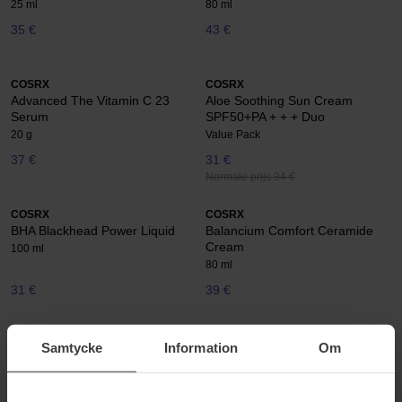
25 ml
80 ml
35 €
43 €
COSRX
COSRX
Advanced The Vitamin C 23
Aloe Soothing Sun Cream
Serum
SPF50+PA + + + Duo
20 g
Value Pack
37 €
31 €
Normale prijs 34 €
COSRX
COSRX
BHA Blackhead Power Liquid
Balancium Comfort Ceramide
Cream
100 ml
80 ml
31 €
39 €
COSRX
COSRX
Samtycke
Information
Om
AC Collection Lightweight
AHA 7 Whitehead Power Liquid
80 ml
100 ml