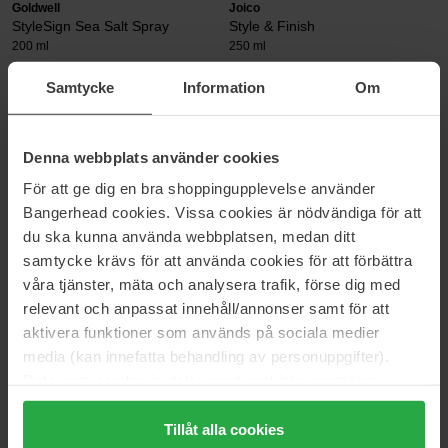
Goldwell
Joico
StyleSign Sea Salt Spray
Style & Finish
200 ml
250 ml
24 €
38 €
Samtycke
Information
Om
KMS
Schwarzkopf
Hair Play
Aloe Boost Texturizing Spray
Denna webbplats använder cookies
200 ml
150 ml
För att ge dig en bra shoppingupplevelse använder
35 €
5 €
Bangerhead cookies. Vissa cookies är nödvändiga för att
du ska kunna använda webbplatsen, medan ditt
samtycke krävs för att använda cookies för att förbättra
Wella Professionals
EIMI
våra tjänster, mäta och analysera trafik, förse dig med
150 ml
relevant och anpassat innehåll/annonser samt för att
27 €
aktivera funktioner som används på sociala medier
media (kan innefatta behandling av personuppgifter).
Data som samlas in delas med cookieleverantören.
Genom att trycka på "Tillåt alla cookies" accepterar du
ZOUTWATERSPRAY
alla cookies, medan du under "Detaljer" kan anpassa
Tillåt alla cookies
Wil je elke dag een after-beachlook kunnen creëren voor in de