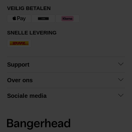
VEILIG BETALEN
SNELLE LEVERING
Support
Contact opnemen
Over ons
Veelgestelde vragen
Over ons
Algemene voorwaarden
Sociale media
Samenwerken
Retourneren
Facebook
Verzending
Privacybeleid
Instagram
LinkedIn