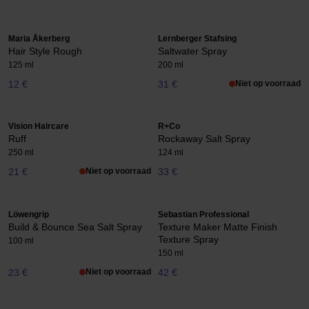
Maria Åkerberg
Lernberger Stafsing
Hair Style Rough
Saltwater Spray
125 ml
200 ml
12 €
31 €
Niet op voorraad
Vision Haircare
R+Co
Ruff
Rockaway Salt Spray
250 ml
124 ml
21 €
Niet op voorraad
33 €
Löwengrip
Sebastian Professional
Build & Bounce Sea Salt Spray
Texture Maker Matte Finish
Texture Spray
100 ml
150 ml
23 €
Niet op voorraad
42 €