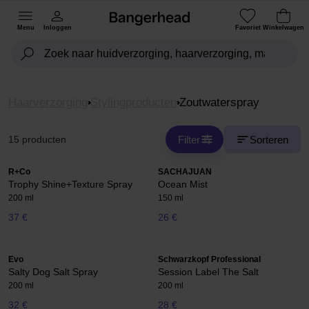
Menu
Inloggen
Favoriet
Winkelwagen
Haarverzorging
Stylingproducten
Zoutwaterspray
Filter
Sorteren
15 producten
R+Co
SACHAJUAN
Trophy Shine+Texture Spray
Ocean Mist
200 ml
150 ml
37 €
26 €
Evo
Schwarzkopf Professional
Salty Dog Salt Spray
Session Label The Salt
200 ml
200 ml
32 €
28 €