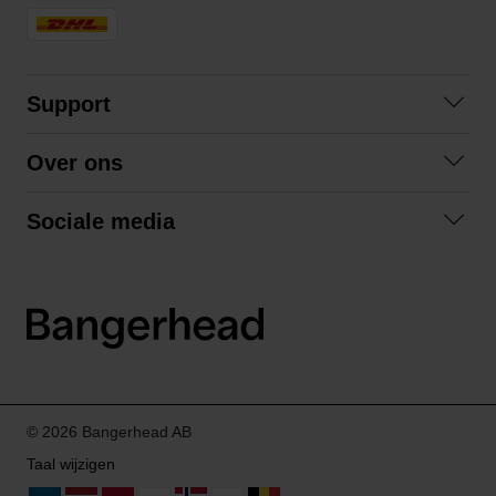
Support
Contact opnemen
Over ons
Veelgestelde vragen
Over ons
Algemene voorwaarden
Sociale media
Samenwerken
Retourneren
Facebook
Verzending
Privacybeleid
Instagram
LinkedIn
© 2026 Bangerhead AB
Taal wijzigen