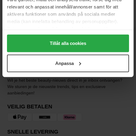
overdag als 's avonds.
relevant och anpassat innehåll/annonser samt för att
aktivera funktioner som används på sociala medier
media (kan innefatta behandling av personuppgifter).
Data som samlas in delas med cookieleverantören.
Genom att trycka på "Tillåt alla cookies" accepterar du
NIEUWSBRIEF
alla cookies, medan du under "Detaljer" kan anpassa
Tillåt alla cookies
WEES ALS EERSTE OP DE HOOGTE
användningen av cookies. Du kan när som helst återkalla
ditt samtycke. För mer information se vår Cookie Policy
Anpassa
samt vår Integritetspolicy.
Wil je het beste beauty-nieuws direct in je inbox ontvangen?
We sturen je de nieuwste trends, tips en exclusieve
aanbiedingen!
VEILIG BETALEN
SNELLE LEVERING