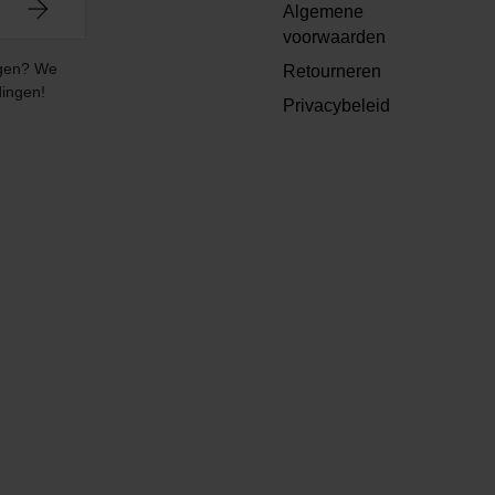
Algemene
voorwaarden
angen? We
Retourneren
dingen!
Privacybeleid