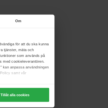
Om
vändiga för att du ska kunna
a tjänster, mäta och
a funktioner som används på
as med cookieleverantören.
jer" kan anpassa användningen
 Policy samt vår
Tillåt alla cookies