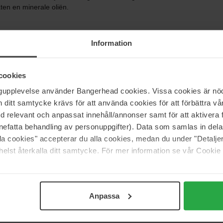
laten en minerale oliën.
Information
cookies
ngupplevelse använder Bangerhead cookies. Vissa cookies är nöd
itt samtycke krävs för att använda cookies för att förbättra vår
med relevant och anpassat innehåll/annonser samt för att aktiver
nefatta behandling av personuppgifter). Data som samlas in del
alla cookies" accepterar du alla cookies, medan du under "Detal
elst återkalla ditt samtycke. För mer information se vår Cookie
Anpassa