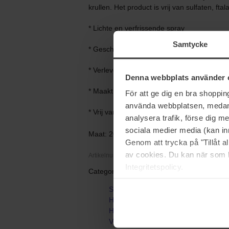
krullen. Het product is vrij van sulfaten, fta
* Lichte en verfrissende spray
Samtycke
* Geschikt voor krullend haar
* Verlevendigt en hydrateert het haar
Denna webbplats använder 
* Maakt het haar zacht en glanzend
För att ge dig en bra shoppi
använda webbplatsen, medan d
* Vrij van sulfaten, ftalaten en minerale olië
analysera trafik, förse dig 
sociala medier media (kan in
Maat: 200 ml
Genom att trycka på "Tillåt 
av cookies. Du kan när som h
Artikelnummer: 107271
Integritetspolicy.
Categorieën:
Startpagina
Haarverzorging
Haarbehandelingen
Verzorgende producten