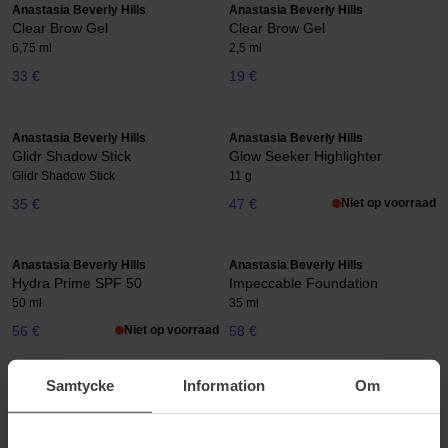
Anastasia Beverly Hills
Anastasia Beverly Hills
Clear Brow Gel
Clear Brow Gel
6,75 ml
2,5 ml
33 €
19 €
Anastasia Beverly Hills
Anastasia Beverly Hills
Glidr Shadow Stick
Glow Seeker Highlighter
Glidr Shadow Stick
11 g
35 €
47 €
Niet op voorraad
Anastasia Beverly Hills
Anastasia Beverly Hills
Hydra Prime SPF 50
Impeccable Foundation
50 ml
35 ml
56 €
Niet op voorraad
58 €
Samtycke
Information
Om
Anastasia Beverly Hills
Anastasia Beverly Hills
Impeccable Setting Spray
Impeccable Setting Spray
100 ml
40 ml