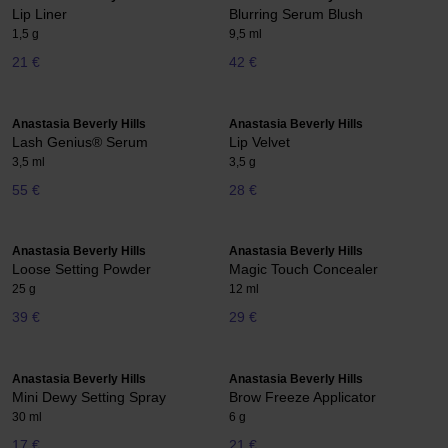
Lip Liner
Blurring Serum Blush
1,5 g
9,5 ml
21 €
42 €
Anastasia Beverly Hills
Anastasia Beverly Hills
Lash Genius® Serum
Lip Velvet
3,5 ml
3,5 g
55 €
28 €
Anastasia Beverly Hills
Anastasia Beverly Hills
Loose Setting Powder
Magic Touch Concealer
25 g
12 ml
39 €
29 €
Anastasia Beverly Hills
Anastasia Beverly Hills
Mini Dewy Setting Spray
Brow Freeze Applicator
30 ml
6 g
17 €
21 €