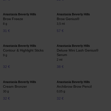
Anastasia Beverly Hills
Anastasia Beverly Hills
Brow Freeze
Brow Genius®
8 g
3,5 ml
31 €
57 €
Anastasia Beverly Hills
Anastasia Beverly Hills
Contour & Highlight Sticks
Deluxe Mini Lash Genius®
Serum
9 g
2 ml
32 €
38 €
Anastasia Beverly Hills
Anastasia Beverly Hills
Cream Bronzer
Archibrow Brow Pencil
30 g
0,05 g
32 €
32 €