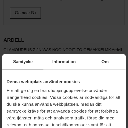
Ga naar B
ARDELL
GLAMOUREUS ZIJN WAS NOG NOOIT ZO GEMAKKELIJK Ardell
werd al in de jaren '10 opgericht in het glamoureuze Hollywood.
Samtycke
Information
Om
Sindsdien is het merk een vanzelfsprekende keuze geworden,
zowel vóór als achter de camera. Het succes is te danken aan het
comfortabele gevoel en de gebruiksvriendelijkheid van hun
kunstwimpers, waarmee je net zo'n onvergetelijke oogopslag krijgt
Denna webbplats använder cookies
als de sterren op het witte doek. Hun producten zijn ook een van
För att ge dig en bra shoppingupplevelse använder
de meest verkochte kunstwimpers in Zweden.
Bangerhead cookies. Vissa cookies är nödvändiga för att
Op Bangerhead.se vind je een groot aanbod aan traditionele
du ska kunna använda webbplatsen, medan ditt
kunstwimpers, individuele wimpers, wimperkrullers, wimperlijm en
samtycke krävs för att använda cookies för att förbättra
wat meer speciale kunstwimpers die perfect zijn voor feestjes!
våra tjänster, mäta och analysera trafik, förse dig med
relevant och anpassat innehåll/annonser samt för att