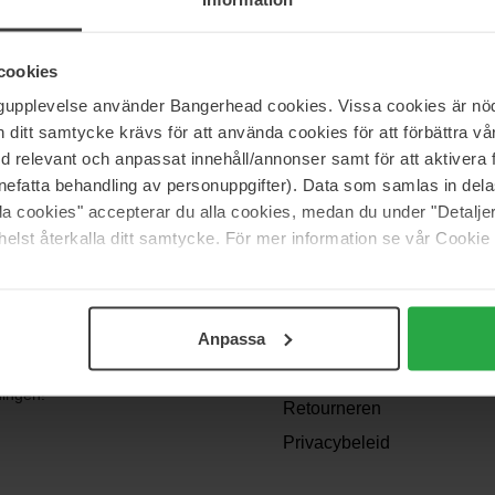
cookies
ngupplevelse använder Bangerhead cookies. Vissa cookies är nöd
itt samtycke krävs för att använda cookies för att förbättra vår
med relevant och anpassat innehåll/annonser samt för att aktiver
nefatta behandling av personuppgifter). Data som samlas in del
alla cookies" accepterar du alla cookies, medan du under "Detal
Support
elst återkalla ditt samtycke. För mer information se vår Cookie
Contact opnemen
Veelgestelde vragen
Anpassa
Algemene
angen? We
voorwaarden
dingen!
Retourneren
Privacybeleid