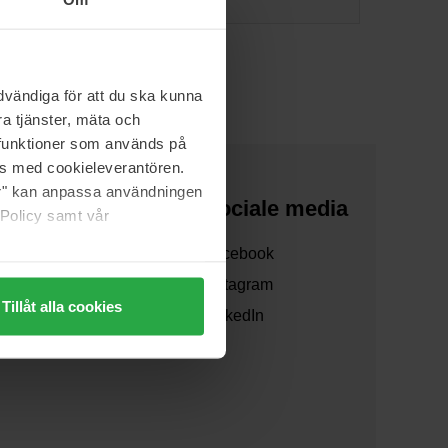
vändiga för att du ska kunna
a tjänster, mäta och
a funktioner som används på
as med cookieleverantören.
jer" kan anpassa användningen
Over ons
Sociale media
 Policy samt vår
Over ons
Facebook
Samenwerken
Instagram
Tillåt alla cookies
Verzending
LinkedIn