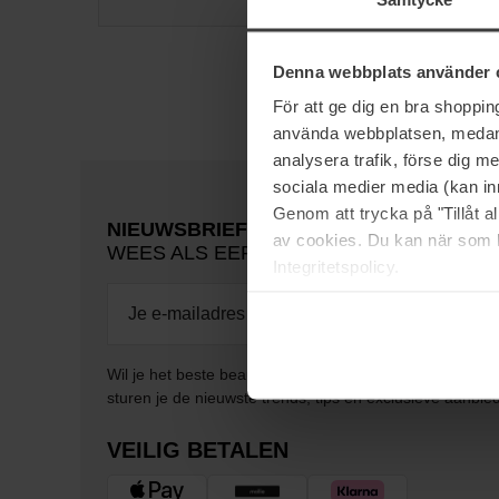
Denna webbplats använder 
För att ge dig en bra shoppi
använda webbplatsen, medan d
analysera trafik, förse dig 
sociala medier media (kan in
Genom att trycka på "Tillåt 
NIEUWSBRIEF
av cookies. Du kan när som h
WEES ALS EERSTE OP DE HOOGTE
Integritetspolicy.
Wil je het beste beauty-nieuws direct in je inbox ontv
sturen je de nieuwste trends, tips en exclusieve aanbie
VEILIG BETALEN