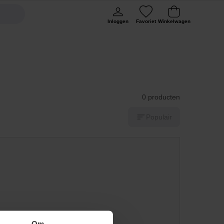
Inloggen
Favoriet
Winkelwagen
0 producten
Populair
Om