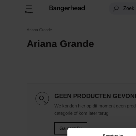
Menu
Ariana Grande
Ariana Grande
GEEN PRODUCTEN GEVON
We konden hier op dit moment geen prod
categorie of kom later terug.
Ga naar B
Samtycke