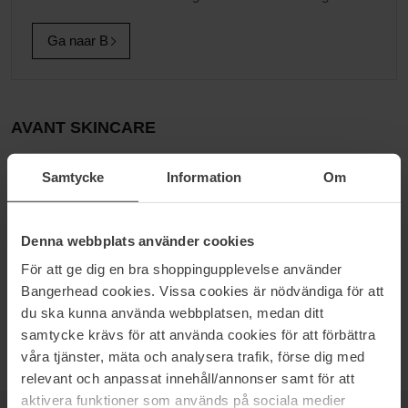
Ga naar B
AVANT SKINCARE
Avant Avant is toegewijd aan het verkennen van de geschenken
Samtycke
Information
Om
van de natuur en het gebruik van geavanceerde
wetenschappelijke technieken om de meest voedende
huidverzorgingsproducten te creëren. Avant richt zich op het
maken van producten zich die de huid niet alleen hydrateren, maar
Denna webbplats använder cookies
ook verzachten, revitaliseren en de natuurlijke gloed terug te
För att ge dig en bra shoppingupplevelse använder
brengen. Elk ingrediënt is gekozen vanwege zijn gezondheids en
Bangerhead cookies. Vissa cookies är nödvändiga för att
schoonheidsvoordelen.
du ska kunna använda webbplatsen, medan ditt
De ervaring is uitzonderlijk, de resultaten zijn echt.
samtycke krävs för att använda cookies för att förbättra
våra tjänster, mäta och analysera trafik, förse dig med
relevant och anpassat innehåll/annonser samt för att
aktivera funktioner som används på sociala medier