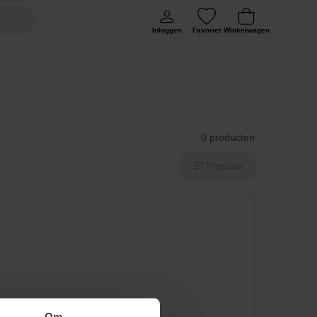
Inloggen
Favoriet
Winkelwagen
0 producten
Populair
Om