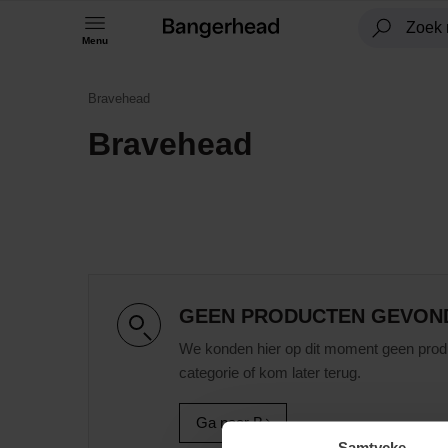
Menu
Bravehead
Bravehead
GEEN PRODUCTEN GEVON
We konden hier op dit moment geen prod
categorie of kom later terug.
Ga naar B
Samtycke