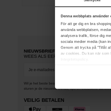
Denna webbplats använder 
För att ge dig en bra shoppi
använda webbplatsen, medan d
analysera trafik, förse dig 
sociala medier media (kan in
Genom att trycka på "Tillåt 
NIEUWSBRIEF
av cookies. Du kan när som h
WEES ALS EERSTE OP DE HOOGTE
Integritetspolicy.
Wil je het beste beauty-nieuws direct in je inbox ontv
sturen je de nieuwste trends, tips en exclusieve aanbie
VEILIG BETALEN