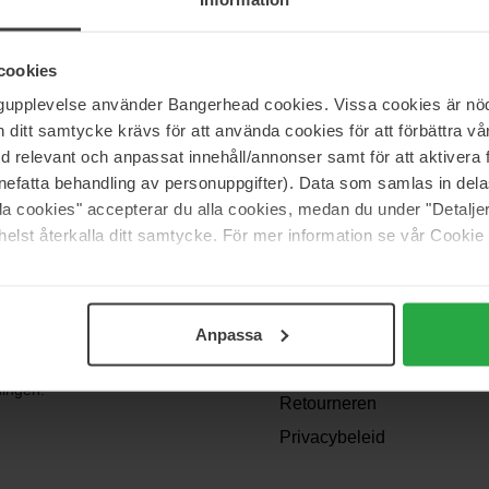
cookies
ngupplevelse använder Bangerhead cookies. Vissa cookies är nöd
itt samtycke krävs för att använda cookies för att förbättra vår
med relevant och anpassat innehåll/annonser samt för att aktiver
nefatta behandling av personuppgifter). Data som samlas in del
alla cookies" accepterar du alla cookies, medan du under "Detal
Support
elst återkalla ditt samtycke. För mer information se vår Cookie
Contact opnemen
Veelgestelde vragen
Anpassa
Algemene
angen? We
voorwaarden
dingen!
Retourneren
Privacybeleid