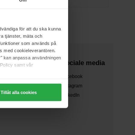
vändiga för att du ska kunna
a tjänster, mäta och
a funktioner som används på
as med cookieleverantören.
jer" kan anpassa användningen
Over ons
Sociale media
 Policy samt vår
Over ons
Facebook
Samenwerken
Instagram
Tillåt alla cookies
Verzending
LinkedIn