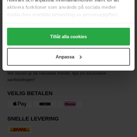
aktivera funktioner som används på sociala medier
media (kan innefatta behandling av personuppgifter).
Data som samlas in delas med cookieleverantören.
NIEUWSBRIEF
Genom att trycka på "Tillåt alla cookies" accepterar du
WEES ALS EERSTE OP DE HOOGTE
alla cookies, medan du under "Detaljer" kan anpassa
Tillåt alla cookies
användningen av cookies. Du kan när som helst återkalla
ditt samtycke. För mer information se vår Cookie Policy
Anpassa
samt vår Integritetspolicy.
Wil je het beste beauty-nieuws direct in je inbox ontvangen?
We sturen je de nieuwste trends, tips en exclusieve
aanbiedingen!
VEILIG BETALEN
SNELLE LEVERING