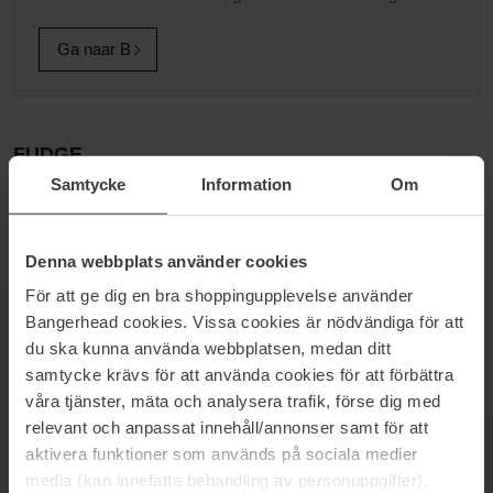
Ga naar B
FUDGE
Samtycke
Information
Om
Fudge is een premium merk haarverzorgingsproducten die
speciaal zijn aangepast aan jouw persoonlijke wensen.
Bangerheads productoverzicht van Fudge varieert van shampoos
Denna webbplats använder cookies
en conditioners tot stylingsproducten die anders zijn dan anderen.
Test bijvoorbeeld de haarwax Fudge Hair Shaper Original.
För att ge dig en bra shoppingupplevelse använder
Bangerhead heeft de Fudge-producten die je styling naar een
Bangerhead cookies. Vissa cookies är nödvändiga för att
nieuw niveau tillen!
du ska kunna använda webbplatsen, medan ditt
samtycke krävs för att använda cookies för att förbättra
våra tjänster, mäta och analysera trafik, förse dig med
relevant och anpassat innehåll/annonser samt för att
aktivera funktioner som används på sociala medier
NIEUWSBRIEF
media (kan innefatta behandling av personuppgifter).
WEES ALS EERSTE OP DE HOOGTE