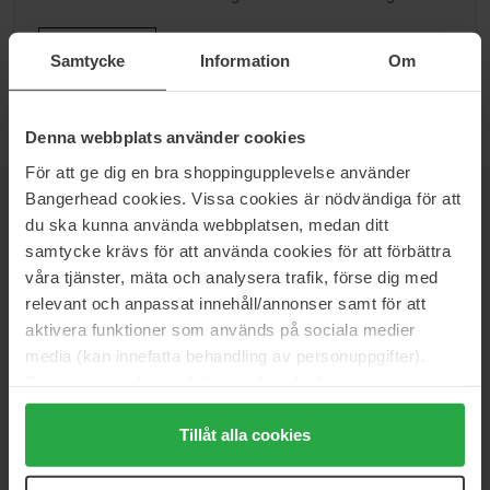
Ga naar B
Samtycke
Information
Om
Denna webbplats använder cookies
För att ge dig en bra shoppingupplevelse använder
Bangerhead cookies. Vissa cookies är nödvändiga för att
NIEUWSBRIEF
du ska kunna använda webbplatsen, medan ditt
WEES ALS EERSTE OP DE HOOGTE
samtycke krävs för att använda cookies för att förbättra
våra tjänster, mäta och analysera trafik, förse dig med
relevant och anpassat innehåll/annonser samt för att
aktivera funktioner som används på sociala medier
media (kan innefatta behandling av personuppgifter).
Wil je het beste beauty-nieuws direct in je inbox ontvangen?
We sturen je de nieuwste trends, tips en exclusieve
Data som samlas in delas med cookieleverantören.
aanbiedingen!
Genom att trycka på "Tillåt alla cookies" accepterar du
alla cookies, medan du under "Detaljer" kan anpassa
Tillåt alla cookies
VEILIG BETALEN
användningen av cookies. Du kan när som helst återkalla
ditt samtycke. För mer information se vår Cookie Policy