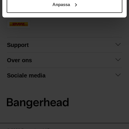
Anpassa
samt vår Integritetspolicy.
SNELLE LEVERING
Support
Contact opnemen
Over ons
Veelgestelde vragen
Over ons
Algemene voorwaarden
Sociale media
Samenwerken
Retourneren
Facebook
Verzending
Privacybeleid
Instagram
LinkedIn