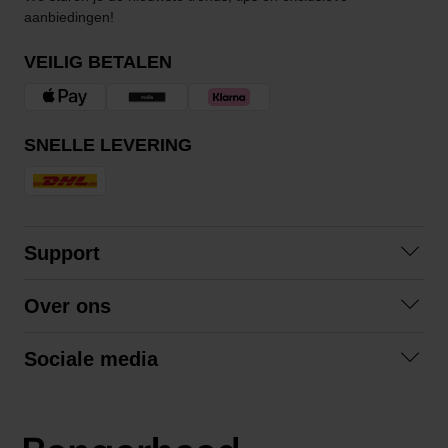
aanbiedingen!
VEILIG BETALEN
SNELLE LEVERING
Support
Contact opnemen
Over ons
Veelgestelde vragen
Over ons
Algemene voorwaarden
Sociale media
Samenwerken
Retourneren
Facebook
Verzending
Privacybeleid
Instagram