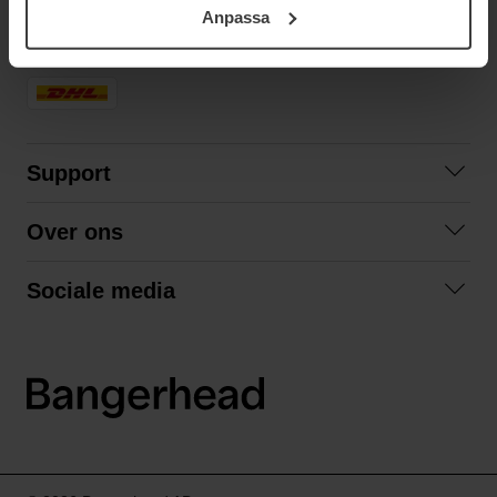
Anpassa
samt vår Integritetspolicy.
SNELLE LEVERING
Support
Veelgestelde vragen
Over ons
Algemene voorwaarden
Over ons
Retourneren
Sociale media
Samenwerken
Privacybeleid
Facebook
Verzending
Instagram
LinkedIn