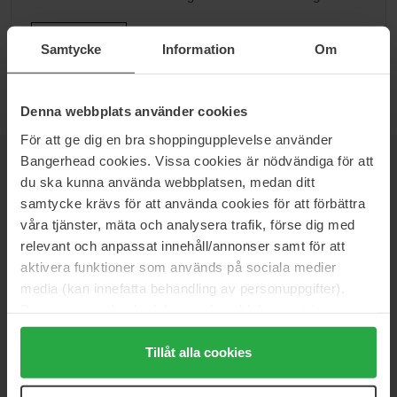
Ga naar B
Samtycke
Information
Om
Denna webbplats använder cookies
För att ge dig en bra shoppingupplevelse använder
Bangerhead cookies. Vissa cookies är nödvändiga för att
NIEUWSBRIEF
du ska kunna använda webbplatsen, medan ditt
WEES ALS EERSTE OP DE HOOGTE
samtycke krävs för att använda cookies för att förbättra
våra tjänster, mäta och analysera trafik, förse dig med
relevant och anpassat innehåll/annonser samt för att
aktivera funktioner som används på sociala medier
media (kan innefatta behandling av personuppgifter).
Wil je het beste beauty-nieuws direct in je inbox ontvangen?
We sturen je de nieuwste trends, tips en exclusieve
Data som samlas in delas med cookieleverantören.
aanbiedingen!
Genom att trycka på "Tillåt alla cookies" accepterar du
alla cookies, medan du under "Detaljer" kan anpassa
Tillåt alla cookies
VEILIG BETALEN
användningen av cookies. Du kan när som helst återkalla
ditt samtycke. För mer information se vår Cookie Policy