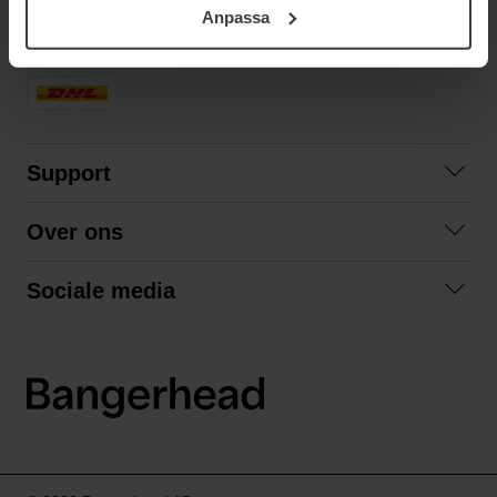
Anpassa
samt vår Integritetspolicy.
SNELLE LEVERING
Support
Contact opnemen
Over ons
Veelgestelde vragen
Over ons
Algemene voorwaarden
Sociale media
Samenwerken
Retourneren
Facebook
Verzending
Privacybeleid
Instagram
LinkedIn