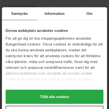
Ga naar B
Samtycke
Information
Om
Denna webbplats använder cookies
För att ge dig en bra shoppingupplevelse använder
Bangerhead cookies. Vissa cookies är nödvändiga för att
NIEUWSBRIEF
du ska kunna använda webbplatsen, medan ditt
WEES ALS EERSTE OP DE HOOGTE
samtycke krävs för att använda cookies för att förbättra
våra tjänster, mäta och analysera trafik, förse dig med
relevant och anpassat innehåll/annonser samt för att
aktivera funktioner som används på sociala medier
media (kan innefatta behandling av personuppgifter).
Wil je het beste beauty-nieuws direct in je inbox ontvangen?
We sturen je de nieuwste trends, tips en exclusieve
Data som samlas in delas med cookieleverantören.
aanbiedingen!
Genom att trycka på "Tillåt alla cookies" accepterar du
alla cookies, medan du under "Detaljer" kan anpassa
Tillåt alla cookies
VEILIG BETALEN
användningen av cookies. Du kan när som helst återkalla
ditt samtycke. För mer information se vår Cookie Policy