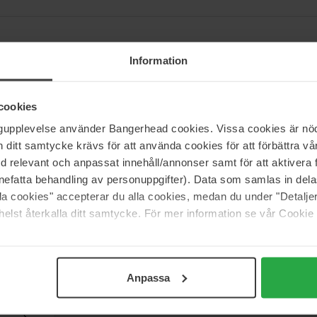
Information
ge kwaliteit, mooie verpakkingen en een betaalbare prijs. Wij geven
geproduceerd in Scandinavië. Het merk omvat zelfbruiningsproducten en 
cookies
an de verschillende behoeftes van het haar.
ngupplevelse använder Bangerhead cookies. Vissa cookies är nöd
productlijnen, Everyday, Silver, Volume, Repair en Moisture.
itt samtycke krävs för att använda cookies för att förbättra vår
med relevant och anpassat innehåll/annonser samt för att aktiver
nefatta behandling av personuppgifter). Data som samlas in del
alla cookies" accepterar du alla cookies, medan du under "Detal
elst återkalla ditt samtycke. För mer information se vår Cookie
Support
Anpassa
Veelgestelde vragen