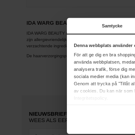
IDA WARG BEAUTY
Samtycke
IDA WARG BEAUTY staat voor schoonheidsproducten van ho
zijn allergievriendelijk, 100% vegan, dierproefvrij en 
Denna webbplats använder 
verzachtende ingrediënten die speciaal zijn aangepast a
För att ge dig en bra shoppi
De haarverzorgingsproducten komen in vijf verschillende 
använda webbplatsen, medan d
analysera trafik, förse dig 
sociala medier media (kan in
Genom att trycka på "Tillåt 
av cookies. Du kan när som h
Integritetspolicy.
NIEUWSBRIEF
WEES ALS EERSTE OP DE HOOGTE