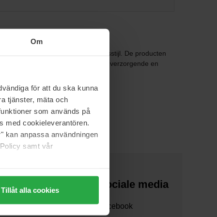
Om
 om welzijn en een gezonde levensstijl. De producten
haarverzorging met hoogkwalitatieve, verzorgende en
vändiga för att du ska kunna
a tjänster, mäta och
a funktioner som används på
as med cookieleverantören.
jer" kan anpassa användningen
 Policy samt vår
Over ons
Sociale media
Tillåt alla cookies
Over ons
Facebook