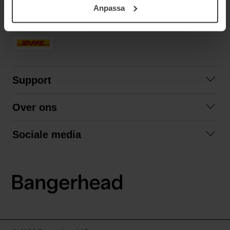
Anpassa
samt vår Integritetspolicy.
SNELLE LEVERING
Support
Contact opnemen
Over ons
Veelgestelde vragen
Over ons
Algemene voorwaarden
Sociale media
Samenwerken
Retourneren
Facebook
Verzending
Privacybeleid
Instagram
LinkedIn