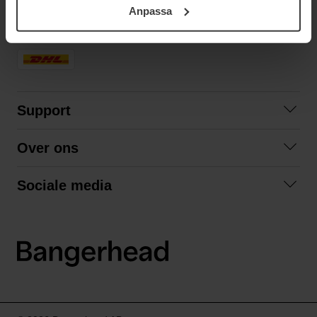
Anpassa
samt vår Integritetspolicy.
SNELLE LEVERING
Support
Contact opnemen
Over ons
Veelgestelde vragen
Over ons
Algemene voorwaarden
Sociale media
Samenwerken
Retourneren
Facebook
Verzending
Privacybeleid
Instagram
LinkedIn