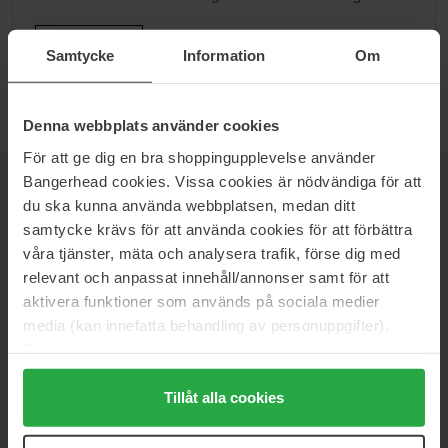
Ga naar B
Samtycke
Information
Om
Denna webbplats använder cookies
För att ge dig en bra shoppingupplevelse använder
Bangerhead cookies. Vissa cookies är nödvändiga för att
NIEUWSBRIEF
du ska kunna använda webbplatsen, medan ditt
WEES ALS EERSTE OP DE HOOGTE
samtycke krävs för att använda cookies för att förbättra
våra tjänster, mäta och analysera trafik, förse dig med
relevant och anpassat innehåll/annonser samt för att
aktivera funktioner som används på sociala medier
media (kan innefatta behandling av personuppgifter).
Wil je het beste beauty-nieuws direct in je inbox ontvangen?
We sturen je de nieuwste trends, tips en exclusieve
Data som samlas in delas med cookieleverantören.
aanbiedingen!
Genom att trycka på "Tillåt alla cookies" accepterar du
alla cookies, medan du under "Detaljer" kan anpassa
Tillåt alla cookies
VEILIG BETALEN
användningen av cookies. Du kan när som helst återkalla
ditt samtycke. För mer information se vår Cookie Policy