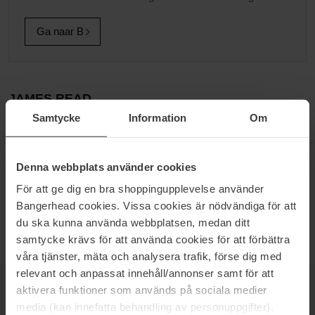
Ga naar B
JAMES READ
Samtycke
Information
Om
James Read is dé zelfbruinerexpert van Engeland, met meer dan
13 jaar ervaring. Het bedrijf is de eerste Britse expert die
huidverzorging en zelfbruiner combineert. Binnen de modebranche
Denna webbplats använder cookies
wordt James Read door velen gezien als een toonaangevende,
professionele spray-tan artiest en is vaak te zien bij mode,
För att ge dig en bra shoppingupplevelse använder
reclamefotoshoots en backstage bij modeshows in Londen, Parijs
Bangerhead cookies. Vissa cookies är nödvändiga för att
en New York.
du ska kunna använda webbplatsen, medan ditt
samtycke krävs för att använda cookies för att förbättra
våra tjänster, mäta och analysera trafik, förse dig med
relevant och anpassat innehåll/annonser samt för att
aktivera funktioner som används på sociala medier
NIEUWSBRIEF
media (kan innefatta behandling av personuppgifter).
WEES ALS EERSTE OP DE HOOGTE