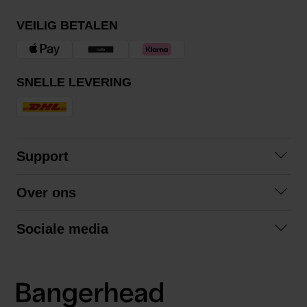
VEILIG BETALEN
SNELLE LEVERING
Support
Contact opnemen
Over ons
Veelgestelde vragen
Over ons
Algemene voorwaarden
Sociale media
Samenwerken
Retourneren
Facebook
Verzending
Privacybeleid
Instagram
LinkedIn