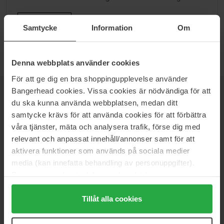
Ga naar B
Samtycke
Information
Om
Denna webbplats använder cookies
För att ge dig en bra shoppingupplevelse använder
Bangerhead cookies. Vissa cookies är nödvändiga för att
NIEUWSBRIEF
du ska kunna använda webbplatsen, medan ditt
WEES ALS EERSTE OP DE HOOGTE
samtycke krävs för att använda cookies för att förbättra
våra tjänster, mäta och analysera trafik, förse dig med
relevant och anpassat innehåll/annonser samt för att
aktivera funktioner som används på sociala medier
media (kan innefatta behandling av personuppgifter).
Wil je het beste beauty-nieuws direct in je inbox ontvangen?
We sturen je de nieuwste trends, tips en exclusieve
Data som samlas in delas med cookieleverantören.
aanbiedingen!
Genom att trycka på "Tillåt alla cookies" accepterar du
alla cookies, medan du under "Detaljer" kan anpassa
Tillåt alla cookies
VEILIG BETALEN
användningen av cookies. Du kan när som helst återkalla
ditt samtycke. För mer information se vår Cookie Policy