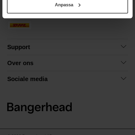
Anpassa
samt vår Integritetspolicy.
SNELLE LEVERING
Support
Contact opnemen
Over ons
Veelgestelde vragen
Over ons
Algemene voorwaarden
Sociale media
Samenwerken
Retourneren
Facebook
Verzending
Privacybeleid
Instagram
LinkedIn