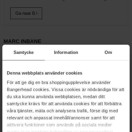
Ga naar B
MARC INBANE
The original natural tanning spray voor hem en haar Marc Inbane
Samtycke
Information
Om
is een veelgeprezen merk met zelfbruinerproducten. Met
producten die niet afgeven, makkelijk aan te brengen, geurvrij zijn
en geen oranje ondertoon achterlaten, is het niet moeilijk te
Denna webbplats använder cookies
begrijpen waarom het zo populair is geworden. Bekijk zeker eens
För att ge dig en bra shoppingupplevelse använder
hun bekroonde Perle de Soleil, tanning drops die kunnen worden
toegevoegd aan je huidige huidverzorgingsroutine en een
Bangerhead cookies. Vissa cookies är nödvändiga för att
prachtige glow geven.
du ska kunna använda webbplatsen, medan ditt
samtycke krävs för att använda cookies för att förbättra
våra tjänster, mäta och analysera trafik, förse dig med
relevant och anpassat innehåll/annonser samt för att
aktivera funktioner som används på sociala medier
NIEUWSBRIEF
media (kan innefatta behandling av personuppgifter).