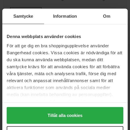
Ga naar B
Samtycke
Information
Om
Denna webbplats använder cookies
För att ge dig en bra shoppingupplevelse använder
Bangerhead cookies. Vissa cookies är nödvändiga för att
NIEUWSBRIEF
du ska kunna använda webbplatsen, medan ditt
WEES ALS EERSTE OP DE HOOGTE
samtycke krävs för att använda cookies för att förbättra
våra tjänster, mäta och analysera trafik, förse dig med
relevant och anpassat innehåll/annonser samt för att
aktivera funktioner som används på sociala medier
media (kan innefatta behandling av personuppgifter).
Wil je het beste beauty-nieuws direct in je inbox ontvangen?
We sturen je de nieuwste trends, tips en exclusieve
Data som samlas in delas med cookieleverantören.
aanbiedingen!
Genom att trycka på "Tillåt alla cookies" accepterar du
alla cookies, medan du under "Detaljer" kan anpassa
Tillåt alla cookies
VEILIG BETALEN
användningen av cookies. Du kan när som helst återkalla
ditt samtycke. För mer information se vår Cookie Policy