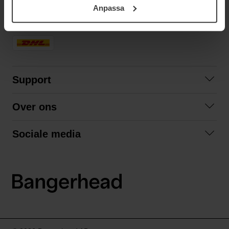
Anpassa
samt vår Integritetspolicy.
SNELLE LEVERING
Support
Contact opnemen
Over ons
Veelgestelde vragen
Over ons
Algemene voorwaarden
Sociale media
Samenwerken
Retourneren
Facebook
Verzending
Privacybeleid
Instagram
LinkedIn