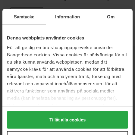
Ga naar B
Samtycke
Information
Om
Denna webbplats använder cookies
För att ge dig en bra shoppingupplevelse använder
Bangerhead cookies. Vissa cookies är nödvändiga för att
NIEUWSBRIEF
du ska kunna använda webbplatsen, medan ditt
WEES ALS EERSTE OP DE HOOGTE
samtycke krävs för att använda cookies för att förbättra
våra tjänster, mäta och analysera trafik, förse dig med
relevant och anpassat innehåll/annonser samt för att
aktivera funktioner som används på sociala medier
media (kan innefatta behandling av personuppgifter).
Wil je het beste beauty-nieuws direct in je inbox ontvangen?
We sturen je de nieuwste trends, tips en exclusieve
Data som samlas in delas med cookieleverantören.
aanbiedingen!
Genom att trycka på "Tillåt alla cookies" accepterar du
alla cookies, medan du under "Detaljer" kan anpassa
Tillåt alla cookies
VEILIG BETALEN
användningen av cookies. Du kan när som helst återkalla
ditt samtycke. För mer information se vår Cookie Policy