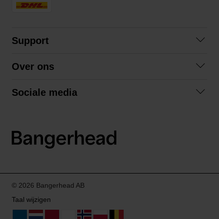
Support
Contact opnemen
Over ons
Veelgestelde vragen
Over ons
Algemene voorwaarden
Sociale media
Samenwerken
Retourneren
Facebook
Verzending
Privacybeleid
Instagram
LinkedIn
© 2026 Bangerhead AB
Taal wijzigen