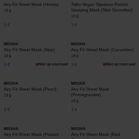
Airy Fit Sheet Mask (Honey)
Talks Vegan Squeeze Pocket
Sleeping Mask [Skin Smoother]
19 g
10 g
3 €
3 €
MISSHA
MISSHA
Airy Fit Sheet Mask (Aloe)
Airy Fit Sheet Mask (Cucumber)
19 g
19 g
3 €
Niet op voorraad
3 €
Niet op voorraad
MISSHA
MISSHA
Airy Fit Sheet Mask (Pearl)
Airy Fit Sheet Mask
(Pomegranate)
19 g
19 g
3 €
3 €
MISSHA
MISSHA
Airy Fit Sheet Mask (Potato)
Airy Fit Sheet Mask (Red