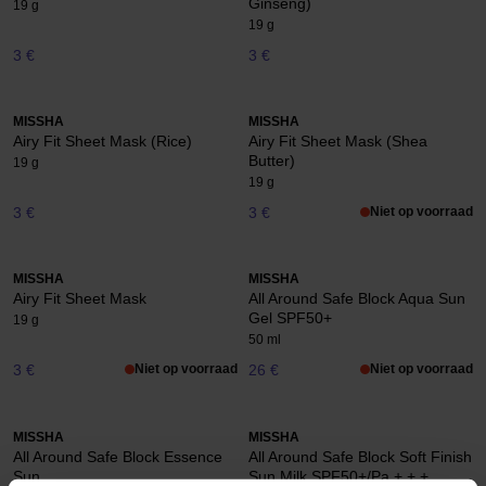
Ginseng)
19 g
19 g
3 €
3 €
MISSHA
MISSHA
Airy Fit Sheet Mask (Rice)
Airy Fit Sheet Mask (Shea
Butter)
19 g
19 g
3 €
3 €
Niet op voorraad
MISSHA
MISSHA
Airy Fit Sheet Mask
All Around Safe Block Aqua Sun
Gel SPF50+
19 g
50 ml
3 €
Niet op voorraad
26 €
Niet op voorraad
MISSHA
MISSHA
All Around Safe Block Essence
All Around Safe Block Soft Finish
Sun
Sun Milk SPF50+/Pa + + +