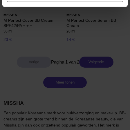
MISSHA
MISSHA
M Perfect Cover BB Cream
M Perfect Cover Serum BB
SPF42/PA + + +
Cream
50 ml
20 ml
23 €
14 €
Pagina 1 van 2
Volgende
Meer tonen
MISSHA
Een populair Koreaans merk voor huidverzorging en make-up. BB-
creams zijn een grote trend binnen de Koreaanse beauty, die van
Missha zijn dan ook ontzettend populair geworden. Het merk is