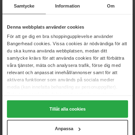
50 ml
70 ml
Samtycke
Information
Om
16 €
Niet op voorraad
39 €
Denna webbplats använder cookies
MISSHA
MISSHA
Cicadin pH Blemish Foaming
Cicadin Ph Blemish Bubble
För att ge dig en bra shoppingupplevelse använder
Cleanser
Foam Cleanser
Bangerhead cookies. Vissa cookies är nödvändiga för att
150 ml
250 ml
du ska kunna använda webbplatsen, medan ditt
18 €
27 €
samtycke krävs för att använda cookies för att förbättra
våra tjänster, mäta och analysera trafik, förse dig med
relevant och anpassat innehåll/annonser samt för att
MISSHA
MISSHA
Glow Cushion
Glow Cushion
aktivera funktioner som används på sociala medier
Glow Cushion
Glow Cushion
media (kan innefatta behandling av personuppgifter).
35 €
35 €
Niet op voorraad
Data som samlas in delas med cookieleverantören.
Genom att trycka på "Tillåt alla cookies" accepterar du
alla cookies, medan du under "Detaljer" kan anpassa
Tillåt alla cookies
MISSHA
MISSHA
användningen av cookies. Du kan när som helst återkalla
M BB Boomer
M Perfect Cover BB Cream
ditt samtycke. För mer information se vår Cookie Policy
20 ml
M Perfect Cover BB Cream
Anpassa
samt vår Integritetspolicy.
8 €
Niet op voorraad
23 €
Niet op voorraad