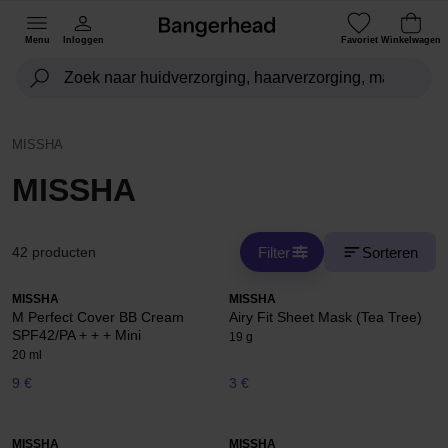
Menu
Inloggen
Favoriet
Winkelwagen
MISSHA
MISSHA
Filter
Sorteren
42 producten
MISSHA
MISSHA
M Perfect Cover BB Cream
Airy Fit Sheet Mask (Tea Tree)
SPF42/PA + + + Mini
19 g
20 ml
9 €
3 €
MISSHA
MISSHA