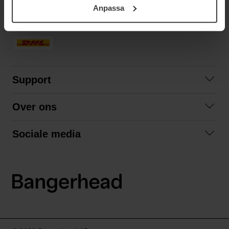
Anpassa
samt vår Integritetspolicy.
SNELLE LEVERING
Support
Contact opnemen
Over ons
Veelgestelde vragen
Over ons
Algemene voorwaarden
Sociale media
Samenwerken
Retourneren
Facebook
Verzending
Privacybeleid
Instagram
LinkedIn