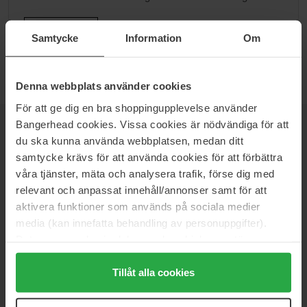
Ga naar B
Samtycke
Information
Om
Denna webbplats använder cookies
För att ge dig en bra shoppingupplevelse använder
Bangerhead cookies. Vissa cookies är nödvändiga för att
NIEUWSBRIEF
du ska kunna använda webbplatsen, medan ditt
WEES ALS EERSTE OP DE HOOGTE
samtycke krävs för att använda cookies för att förbättra
våra tjänster, mäta och analysera trafik, förse dig med
relevant och anpassat innehåll/annonser samt för att
aktivera funktioner som används på sociala medier
media (kan innefatta behandling av personuppgifter).
Wil je het beste beauty-nieuws direct in je inbox ontvangen?
We sturen je de nieuwste trends, tips en exclusieve
Data som samlas in delas med cookieleverantören.
aanbiedingen!
Genom att trycka på "Tillåt alla cookies" accepterar du
alla cookies, medan du under "Detaljer" kan anpassa
Tillåt alla cookies
VEILIG BETALEN
användningen av cookies. Du kan när som helst återkalla
ditt samtycke. För mer information se vår Cookie Policy