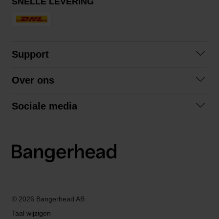
SNELLE LEVERING
Support
Contact opnemen
Over ons
Veelgestelde vragen
Over ons
Algemene voorwaarden
Sociale media
Samenwerken
Retourneren
Facebook
Verzending
Privacybeleid
Instagram
LinkedIn
© 2026 Bangerhead AB
Taal wijzigen