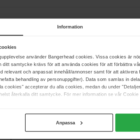
Information
3. TONI&GUY liet zich al vroeg inspireren door het kloppend hart, de c
tot een expert op het gebied van haarstyling en haarverzorging heeft g
cookies
jn lef.
ngupplevelse använder Bangerhead cookies. Vissa cookies är nöd
aar laten zien wie je bent.
itt samtycke krävs för att använda cookies för att förbättra vår
med relevant och anpassat innehåll/annonser samt för att aktiver
nefatta behandling av personuppgifter). Data som samlas in del
alla cookies" accepterar du alla cookies, medan du under "Detal
elst återkalla ditt samtycke. För mer information se vår Cookie
Support
Anpassa
Contact opnemen