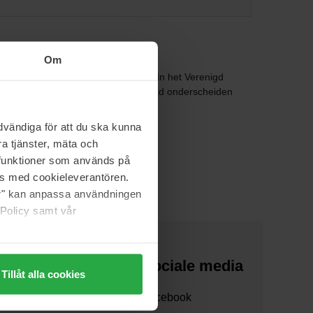
Om
reativiteit en energie van Londen. In het Verenigd
emaakt. Het merk heeft zichzelf altijd onderscheiden
vändiga för att du ska kunna
a tjänster, mäta och
a funktioner som används på
as med cookieleverantören.
jer" kan anpassa användningen
 Policy samt vår
Over ons
Sociale media
Tillåt alla cookies
Over ons
Facebook