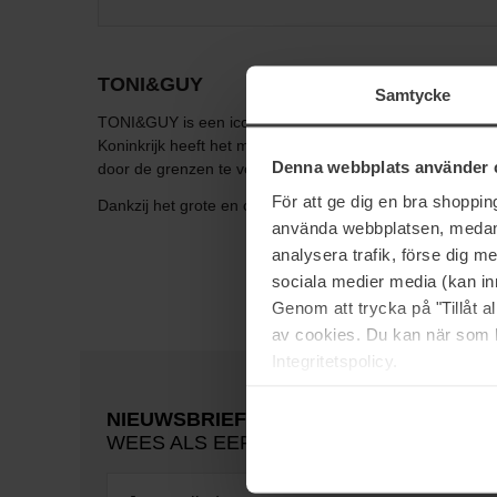
TONI&GUY
Samtycke
TONI&GUY is een iconisch merk dat werd opgericht in 196
Koninkrijk heeft het merk momenteel 200 salons - wat ze 
Denna webbplats använder 
door de grenzen te verleggen, de wil om op te vallen en zi
För att ge dig en bra shoppi
Dankzij het grote en complete assortiment kun je met je h
använda webbplatsen, medan d
analysera trafik, förse dig 
sociala medier media (kan in
Genom att trycka på "Tillåt 
av cookies. Du kan när som h
Integritetspolicy.
NIEUWSBRIEF
WEES ALS EERSTE OP DE HOOGTE