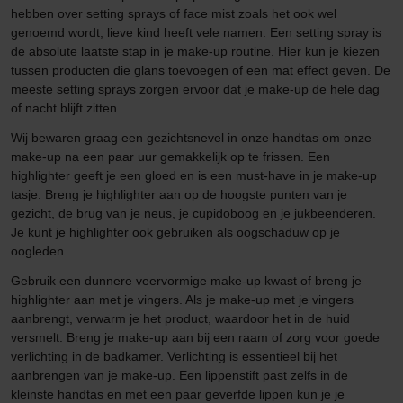
hebben over setting sprays of face mist zoals het ook wel
genoemd wordt, lieve kind heeft vele namen. Een setting spray is
de absolute laatste stap in je make-up routine. Hier kun je kiezen
tussen producten die glans toevoegen of een mat effect geven. De
meeste setting sprays zorgen ervoor dat je make-up de hele dag
of nacht blijft zitten.
Wij bewaren graag een gezichtsnevel in onze handtas om onze
make-up na een paar uur gemakkelijk op te frissen. Een
highlighter geeft je een gloed en is een must-have in je make-up
tasje. Breng je highlighter aan op de hoogste punten van je
gezicht, de brug van je neus, je cupidoboog en je jukbeenderen.
Je kunt je highlighter ook gebruiken als oogschaduw op je
oogleden.
Gebruik een dunnere veervormige make-up kwast of breng je
highlighter aan met je vingers. Als je make-up met je vingers
aanbrengt, verwarm je het product, waardoor het in de huid
versmelt. Breng je make-up aan bij een raam of zorg voor goede
verlichting in de badkamer. Verlichting is essentieel bij het
aanbrengen van je make-up. Een lippenstift past zelfs in de
kleinste handtas en met een paar geverfde lippen kun je je