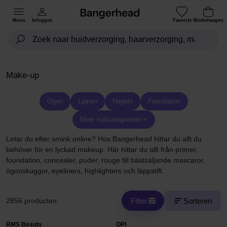
Menu
Inloggen
Favoriet
Winkelwagen
Make-up
Ogen
Lippen
Nagels
Foundation
Meer subcategorieën +
Letar du efter smink online? Hos Bangerhead hittar du allt du
behöver för en lyckad makeup. Här hittar du allt från primer,
foundation, concealer, puder, rouge till bästsäljande mascaror,
ögonskuggor, eyeliners, highlighters och läppstift.
Filter
Sorteren
2856 producten
RMS Beauty
OPI