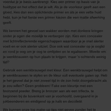
voordat je je basis aanbrengt. Kies een primer op basis van je
huidtype en het effect dat je wilt. Als je de voorkeur geeft aan een
gloed, kies dan een oplichtende primer en als je een vette huid
hebt, kun je het beste een primer kiezen die een matte afwerking
geeft.
We kennen het gevoel van wakker worden met donkere kringen
onder je ogen die moeilijk te verbergen zijn. Kies een concealer
met lichtreflecterende eigenschappen waardoor je je snel alerter
voelt en er ook alerter uitziet. Doe ook wat concealer op je ooglid
en rond je oog om je oog te omlijsten en te egaliseren. Moeite om
je wenkbrauwen op hun plaats te krijgen, maar 's ochtends weinig
tijd?
Gebruik een wenkbrauwgel met kleur. Een wenkbrauwgel helpt om
je wenkbrauwen te stylen en de kleur vult eventuele gaten op. Heb
je het gevoel dat je niet zoveel tijd in de zon hebt doorgebracht als
je zou willen? Geen probleem! Fake een kleurtje met een
bronzend poeder. Breng je bronzer aan als een trifecta, te
beginnen bij de bovenkant van je voorhoofd, overgaand in je
jukbeenderen en eindigend op je hals en decolleté.
We kunnen onze top make-up tips niet geven zonder het te