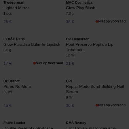
Tweezerman
MAC Cosmetics
Lighted Mirror
Glow Play Blush
1 pcs
7,3 g
25 €
38 €
Niet op voorraad
L'Oréal Paris
Ole Henriksen
Glow Paradise Balm-In-Lipstick
Pout Preserve Peptide Lip
Treatment
3,8 g
12 ml
17 €
Niet op voorraad
21 €
Dr Brandt
OPI
Pores No More
Repair Mode Bond Building Nail
Serum
30 ml
9 ml
45 €
30 €
Niet op voorraad
Estée Lauder
RMS Beauty
Double Wear Stay-In-Place
"Un" Cover-up Concealer &