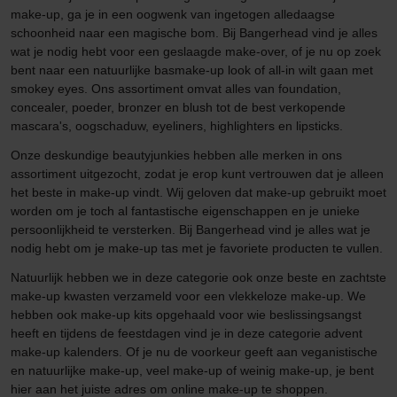
make-up, ga je in een oogwenk van ingetogen alledaagse
schoonheid naar een magische bom. Bij Bangerhead vind je alles
wat je nodig hebt voor een geslaagde make-over, of je nu op zoek
bent naar een natuurlijke basmake-up look of all-in wilt gaan met
smokey eyes. Ons assortiment omvat alles van foundation,
concealer, poeder, bronzer en blush tot de best verkopende
mascara's, oogschaduw, eyeliners, highlighters en lipsticks.
Onze deskundige beautyjunkies hebben alle merken in ons
assortiment uitgezocht, zodat je erop kunt vertrouwen dat je alleen
het beste in make-up vindt. Wij geloven dat make-up gebruikt moet
worden om je toch al fantastische eigenschappen en je unieke
persoonlijkheid te versterken. Bij Bangerhead vind je alles wat je
nodig hebt om je make-up tas met je favoriete producten te vullen.
Natuurlijk hebben we in deze categorie ook onze beste en zachtste
make-up kwasten verzameld voor een vlekkeloze make-up. We
hebben ook make-up kits opgehaald voor wie beslissingsangst
heeft en tijdens de feestdagen vind je in deze categorie advent
make-up kalenders. Of je nu de voorkeur geeft aan veganistische
en natuurlijke make-up, veel make-up of weinig make-up, je bent
hier aan het juiste adres om online make-up te shoppen.