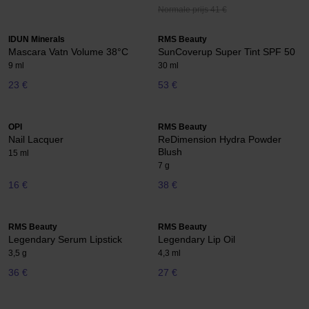
Normale prijs 41 €
IDUN Minerals
RMS Beauty
Mascara Vatn Volume 38°C
SunCoverup Super Tint SPF 50
9 ml
30 ml
23 €
53 €
OPI
RMS Beauty
Nail Lacquer
ReDimension Hydra Powder
Blush
15 ml
7 g
16 €
38 €
RMS Beauty
RMS Beauty
Legendary Serum Lipstick
Legendary Lip Oil
3,5 g
4,3 ml
36 €
27 €