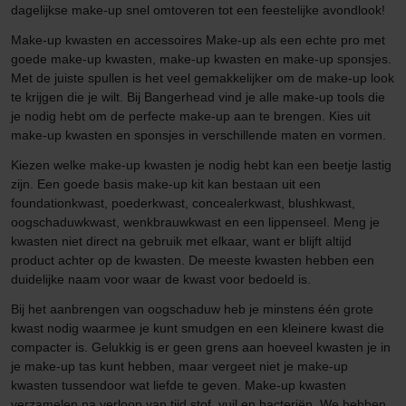
dagelijkse make-up snel omtoveren tot een feestelijke avondlook!
Make-up kwasten en accessoires Make-up als een echte pro met
goede make-up kwasten, make-up kwasten en make-up sponsjes.
Met de juiste spullen is het veel gemakkelijker om de make-up look
te krijgen die je wilt. Bij Bangerhead vind je alle make-up tools die
je nodig hebt om de perfecte make-up aan te brengen. Kies uit
make-up kwasten en sponsjes in verschillende maten en vormen.
Kiezen welke make-up kwasten je nodig hebt kan een beetje lastig
zijn. Een goede basis make-up kit kan bestaan uit een
foundationkwast, poederkwast, concealerkwast, blushkwast,
oogschaduwkwast, wenkbrauwkwast en een lippenseel. Meng je
kwasten niet direct na gebruik met elkaar, want er blijft altijd
product achter op de kwasten. De meeste kwasten hebben een
duidelijke naam voor waar de kwast voor bedoeld is.
Bij het aanbrengen van oogschaduw heb je minstens één grote
kwast nodig waarmee je kunt smudgen en een kleinere kwast die
compacter is. Gelukkig is er geen grens aan hoeveel kwasten je in
je make-up tas kunt hebben, maar vergeet niet je make-up
kwasten tussendoor wat liefde te geven. Make-up kwasten
verzamelen na verloop van tijd stof, vuil en bacteriën. We hebben