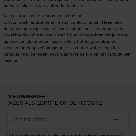
borstelreinigers in verschillende modellen.
Kies uit traditionele schoonmaakzepen tot
schoonmaakhandschoenen en schoonloopmatten. Neem een
dotje reiniger op je kwast en werk het uit naar je handpalm, en
spoel het dan af met lauw water. Houd in gedachten dat je make-
up kwasten plat moeten liggen tijdens het drogen, als je de
kwasten omhoog zet loop je het risico dat er water langs het
handvat naar beneden loopt, waardoor de lijm op het handvat kan
loslaten.
NIEUWSBRIEF
WEES ALS EERSTE OP DE HOOGTE
Wil je het beste beauty-nieuws direct in je inbox ontvangen?