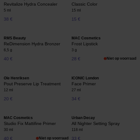
Revitalize Hydra Concealer
Classic Color
5 ml
15 ml
38 €
15 €
RMS Beauty
MAC Cosmetics
ReDimension Hydra Bronzer
Frost Lipstick
6,5 g
3 g
40 €
28 €
Niet op voorraad
Ole Henriksen
ICONIC London
Pout Preserve Lip Treatment
Face Primer
12 ml
27 ml
20 €
34 €
MAC Cosmetics
Urban Decay
Studio Fix Mattifine Primer
All Nighter Setting Spray
30 ml
118 ml
40 €
Niet op voorraad
33 €