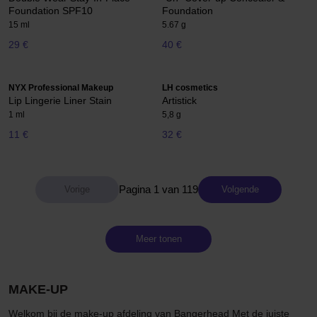
Foundation SPF10
Foundation
15 ml
5.67 g
29 €
40 €
NYX Professional Makeup
LH cosmetics
Lip Lingerie Liner Stain
Artistick
1 ml
5,8 g
11 €
32 €
Pagina 1 van 119
Volgende
Meer tonen
MAKE-UP
Welkom bij de make-up afdeling van Bangerhead Met de juiste