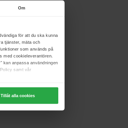
Om
vändiga för att du ska kunna
a tjänster, mäta och
a funktioner som används på
as med cookieleverantören.
jer" kan anpassa användningen
 Policy samt vår
Tillåt alla cookies