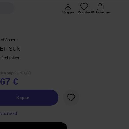
Inloggen
Favoriet
Winkelwagen
 of Joseon
IEF SUN
 Probiotics
len prijs 22,70 €
,67 €
Kopen
Favoriet
voorraad