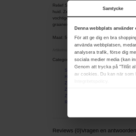
Relief Sun is een lichte en romige biologi
Samtycke
huid. Zelfs als je meerdere keren een grote
vochtige finish zoals bij een licht hydrate
graanextracten en geeft vocht en voeding a
Denna webbplats använder 
För att ge dig en bra shoppi
Maat: 50 ml
använda webbplatsen, medan d
Artikelnummer: 114290
analysera trafik, förse dig 
sociala medier media (kan in
Categorieën:
Genom att trycka på "Tillåt 
Startpagina
av cookies. Du kan när som h
Huidverzorging
Integritetspolicy.
Zon
Zoncrème
Zonnebescherming voor gezicht
Relief Sun
Reviews (0)
Vragen en antwoorden