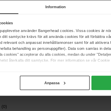
sche zonnebrandcrème die comfortabel aanvoelt op de
Information
 hoeveelheid aanbrengt, plakt het niet en geeft het een
rende crème. Bevat 30% rijstextract en gefermenteerde
an de huid.
cookies
ngupplevelse använder Bangerhead cookies. Vissa cookies är nöd
itt samtycke krävs för att använda cookies för att förbättra vår
med relevant och anpassat innehåll/annonser samt för att aktiver
nefatta behandling av personuppgifter). Data som samlas in del
alla cookies" accepterar du alla cookies, medan du under "Detal
elst återkalla ditt samtycke. För mer information se vår Cookie
Anpassa
 (0)