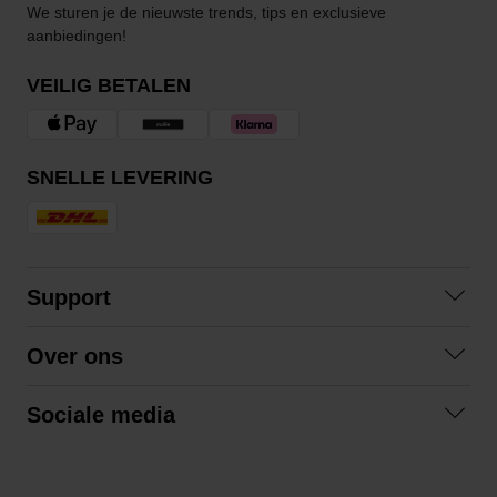
We sturen je de nieuwste trends, tips en exclusieve
aanbiedingen!
VEILIG BETALEN
SNELLE LEVERING
Support
Contact opnemen
Over ons
Veelgestelde vragen
Over ons
Algemene voorwaarden
Sociale media
Samenwerken
Retourneren
Facebook
Verzending
Privacybeleid
Instagram