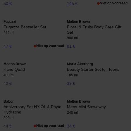
50 €
145 €
Niet op voorraad
Fugazzi
Molton Brown
Fugazze Bestseller Set
Floral & Fruity Body Care Gift
Set
262 ml
900 ml
47 €
Niet op voorraad
81 €
Molton Brown
Maria Åkerberg
Hand Quad
Beauty Starter Set for Teens
400 ml
185 ml
42 €
39 €
Babor
Molton Brown
Anniversary Set HY-ÖL & Phyto
Mens Mini Stowaway
Hydrating
240 ml
300 ml
44 €
Niet op voorraad
34 €