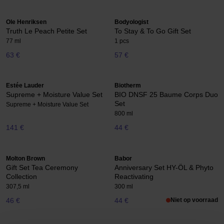
Ole Henriksen
Bodyologist
Truth Le Peach Petite Set
To Stay & To Go Gift Set
77 ml
1 pcs
63 €
57 €
Estée Lauder
Biotherm
Supreme + Moisture Value Set
BIO DNSF 25 Baume Corps Duo
Set
Supreme + Moisture Value Set
800 ml
141 €
44 €
Molton Brown
Babor
Gift Set Tea Ceremony
Anniversary Set HY-ÖL & Phyto
Collection
Reactivating
307,5 ml
300 ml
46 €
44 €
Niet op voorraad