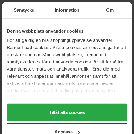
Babor
Sensai
Set HY-ÖL & Phyto Calming
Saho Trial Set Limited
Samtycke
Information
Om
300 ml
149 ml
50 €
135 €
Denna webbplats använder cookies
För att ge dig en bra shoppingupplevelse använder
Babor
Molton Brown
Bangerhead cookies. Vissa cookies är nödvändiga för att
Set HY-ÖL & Phyto Reactivating
Gift Set Floral & Green Body
Care Collection
300 ml
du ska kunna använda webbplatsen, medan ditt
900 ml
samtycke krävs för att använda cookies för att förbättra
50 €
80 €
våra tjänster, mäta och analysera trafik, förse dig med
relevant och anpassat innehåll/annonser samt för att
aktivera funktioner som används på sociala medier
Molton Brown
Babor
media (kan innefatta behandling av personuppgifter).
Bluebell & Wild Strawberry
HSR Gift Set
Travel Gift Set
Data som samlas in delas med cookieleverantören.
60 ml
207,5 ml
Genom att trycka på "Tillåt alla cookies" accepterar du
41 €
121 €
alla cookies, medan du under "Detaljer" kan anpassa
Tillåt alla cookies
användningen av cookies. Du kan när som helst återkalla
ditt samtycke. För mer information se vår Cookie Policy
Sensai
Bioeffect
Anpassa
samt vår Integritetspolicy.