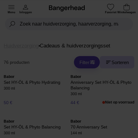
Menu
Inloggen
Favoriet
Winkelwagen
Huidverzorging
Cadeaus & huidverzorgingsset
Filter
Sorteren
76 producten
Babor
Babor
Set HY-ÖL & Phyto Hydrating
Anniversary Set HY-ÖL & Phyto
Balancing
300 ml
300 ml
50 €
44 €
Niet op voorraad
Babor
Babor
Set HY-ÖL & Phyto Balancing
70 Anniversary Set
300 ml
144 ml