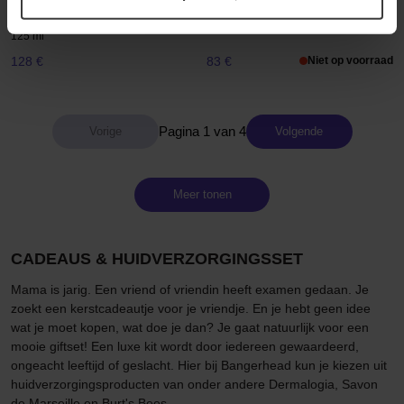
Neck & Decollette Care Limited
On-The-Go Essentials
Set
67 ml
125 ml
128 €
83 €
Niet op voorraad
Pagina 1 van 4
Volgende
Meer tonen
CADEAUS & HUIDVERZORGINGSSET
Mama is jarig. Een vriend of vriendin heeft examen gedaan. Je
zoekt een kerstcadeautje voor je vriendje. En je hebt geen idee
wat je moet kopen, wat doe je dan? Je gaat natuurlijk voor een
mooie giftset! Een luxe kit wordt door iedereen gewaardeerd,
ongeacht leeftijd of geslacht. Hier bij Bangerhead kun je kiezen uit
huidverzorgingsproducten van onder andere Dermalogia, Savon
de Marseille en Burt's Bees.