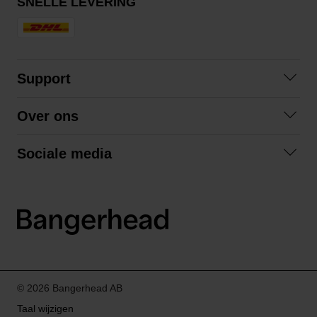
SNELLE LEVERING
Support
Contact opnemen
Over ons
Veelgestelde vragen
Over ons
Algemene voorwaarden
Sociale media
Samenwerken
Retourneren
Facebook
Verzending
Privacybeleid
Instagram
LinkedIn
© 2026 Bangerhead AB
Taal wijzigen