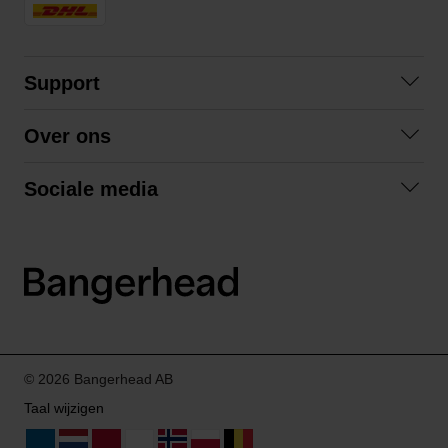
Support
Contact opnemen
Over ons
Veelgestelde vragen
Over ons
Algemene voorwaarden
Sociale media
Samenwerken
Retourneren
Facebook
Verzending
Privacybeleid
Instagram
LinkedIn
© 2026 Bangerhead AB
Taal wijzigen