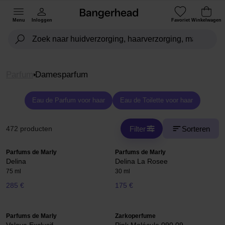
Menu
Inloggen
Favoriet
Winkelwagen
Parfum
Damesparfum
Eau de Parfum voor haar
Eau de Toilette voor haar
Filter
Sorteren
472 producten
Parfums de Marly
Parfums de Marly
Delina
Delina La Rosee
75 ml
30 ml
285 €
175 €
Parfums de Marly
Zarkoperfume