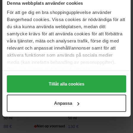
Denna webbplats använder cookies
30 ml
30 ml
För att ge dig en bra shoppingupplevelse använder
170 €
60 €
Bangerhead cookies. Vissa cookies är nödvändiga för att
du ska kunna använda webbplatsen, medan ditt
Prada
JEAN PAUL GAULTIER
samtycke krävs för att använda cookies för att förbättra
Candy
Classique Intense
våra tjänster, mäta och analysera trafik, förse dig med
30 ml
100 ml
relevant och anpassat innehåll/annonser samt för att
92 €
126 €
aktivera funktioner som används på sociala medier
media (kan innefatta behandling av personuppgifter).
Data som samlas in delas med cookieleverantören.
RABANNE
Gisada
Fame Intense
Donna
Genom att trycka på "Tillåt alla cookies" accepterar du
30 ml
50 ml
alla cookies, medan du under "Detaljer" kan anpassa
Tillåt alla cookies
85 €
89 €
användningen av cookies. Du kan när som helst återkalla
ditt samtycke. För mer information se vår Cookie Policy
Anpassa
samt vår Integritetspolicy.
COACH
Narciso Rodriguez
Cherry
For Her Intense
50 ml
50 ml
88 €
Niet op voorraad
130 €