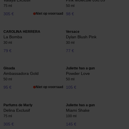
Valaya Exclusif
Pink Molécule 090.09
75 ml
50 ml
305 €
Niet op voorraad
98 €
CAROLINA HERRERA
Versace
La Bomba
Dylan Blush Pink
30 ml
30 ml
79 €
77 €
Gisada
Juliette has a gun
Ambassadora Gold
Powder Love
50 ml
50 ml
95 €
Niet op voorraad
105 €
Parfums de Marly
Juliette has a gun
Delina Exclusif
Miami Shake
75 ml
100 ml
305 €
145 €