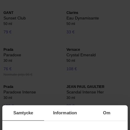
GANT
Clarins
Sunset Club
Eau Dynamisante
50 ml
50 ml
79 €
33 €
Prada
Versace
Paradoxe
Crystal Emerald
30 ml
50 ml
76 €
108 €
Normale prijs 96 €
Prada
JEAN PAUL GAULTIER
Paradoxe Intense
Scandal Intense Her
30 ml
30 ml
100 €
89 €
Samtycke
Information
Om
Parfums de Marly
DKNY
Palatine
Cashmere Mist