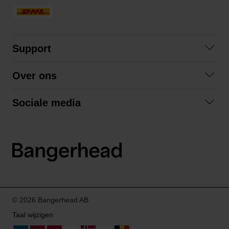
Support
Contact opnemen
Over ons
Veelgestelde vragen
Over ons
Algemene voorwaarden
Sociale media
Samenwerken
Retourneren
Facebook
Verzending
Privacybeleid
Instagram
LinkedIn
© 2026 Bangerhead AB
Taal wijzigen