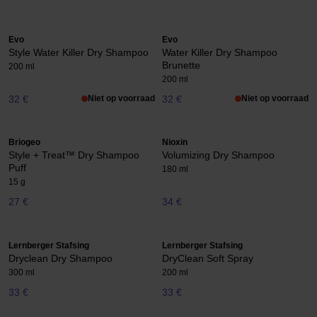
Evo
Evo
Style Water Killer Dry Shampoo
Water Killer Dry Shampoo
Brunette
200 ml
200 ml
32 €
Niet op voorraad
32 €
Niet op voorraad
Briogeo
Nioxin
Style + Treat™ Dry Shampoo
Volumizing Dry Shampoo
Puff
180 ml
15 g
27 €
34 €
Lernberger Stafsing
Lernberger Stafsing
Dryclean Dry Shampoo
DryClean Soft Spray
300 ml
200 ml
33 €
33 €