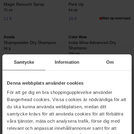
Magic Retouch Spray
Perk Up
75 ml
64 ml
11 €
15 €
Niet op voorraad
Aveda
Color Wow
Shampowder Dry Shampoo
Insta-Wow Advanced Dry
Shampoo
56 g
200 ml
Samtycke
Information
Om
43 €
Niet op voorraad
32 €
Goldwell
Hickap
Denna webbplats använder cookies
Dualsenses Ultra Volume
Instant Upgrade Dry Shampoo
För att ge dig en bra shoppingupplevelse använder
250 ml
200 ml
Bangerhead cookies. Vissa cookies är nödvändiga för att
24 €
16 €
du ska kunna använda webbplatsen, medan ditt
samtycke krävs för att använda cookies för att förbättra
IDUN Minerals
IGK
våra tjänster, mäta och analysera trafik, förse dig med
Refreshing Dry Shampoo
Jet Lag Dry Shampoo
relevant och anpassat innehåll/annonser samt för att
200 ml
260 ml