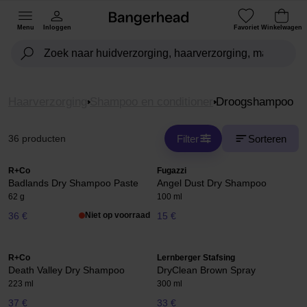
Menu
Inloggen
Favoriet
Winkelwagen
Haarverzorging
Shampoo en conditioner
Droogshampoo
Filter
Sorteren
36 producten
R+Co
Fugazzi
Badlands Dry Shampoo Paste
Angel Dust Dry Shampoo
62 g
100 ml
36 €
Niet op voorraad
15 €
R+Co
Lernberger Stafsing
Death Valley Dry Shampoo
DryClean Brown Spray
223 ml
300 ml
37 €
33 €