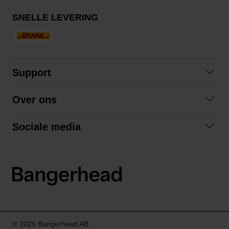
SNELLE LEVERING
Support
Contact opnemen
Over ons
Veelgestelde vragen
Over ons
Algemene voorwaarden
Sociale media
Samenwerken
Retourneren
Facebook
Verzending
Privacybeleid
Instagram
LinkedIn
© 2026 Bangerhead AB