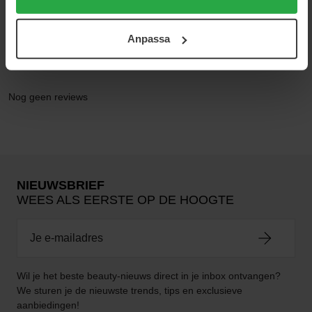
cookies. Du kan när som helst återkalla ditt samtycke.
För mer information se vår Cookie Policy samt vår
Anpassa
Integritetspolicy.
Reviews (0)
Vragen en antwoorden (0)
Nog geen reviews
NIEUWSBRIEF
WEES ALS EERSTE OP DE HOOGTE
Wil je het beste beauty-nieuws direct in je inbox ontvangen?
We sturen je de nieuwste trends, tips en exclusieve
aanbiedingen!