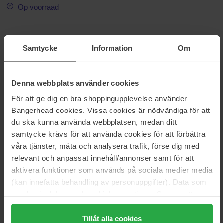
Op voorraad
Informatie
Samtycke
Information
Om
Een zachte reiniger die de huid zacht reinigt en tegelijkertijd make-
up effectief verwijdert. Droogt de huid niet uit en verstoort de
beschermende barrière niet. Laat de huid gehydrateerd
Denna webbplats använder cookies
aanvoelen.
För att ge dig en bra shoppingupplevelse använder
Bangerhead cookies. Vissa cookies är nödvändiga för att
Maat: 212 ml
du ska kunna använda webbplatsen, medan ditt
Artikelnummer: 88857
samtycke krävs för att använda cookies för att förbättra
våra tjänster, mäta och analysera trafik, förse dig med
Categorieën:
relevant och anpassat innehåll/annonser samt för att
Startpagina
aktivera funktioner som används på sociala medier media
Huidverzorging
(kan innefatta behandling av personuppgifter). Data som
Gezichtsverzorging
samlas in delas med cookieleverantören. Genom att
Gezichtsreiniging
trycka på "Tillåt alla cookies" accepterar du alla cookies,
Reinigingsbalsem
Gentle Cream Cleanser
medan du under "Detaljer" kan anpassa användningen av
Tillåt alla cookies