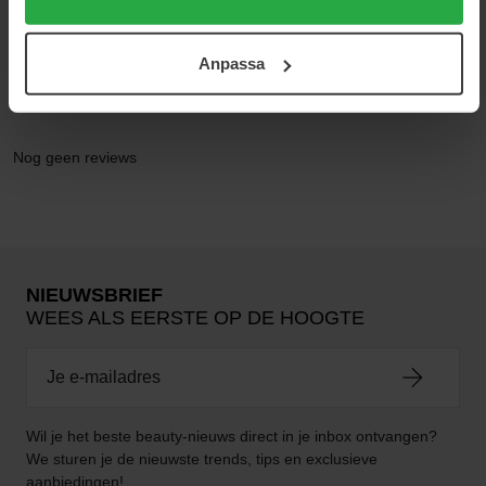
cookies. Du kan när som helst återkalla ditt samtycke.
För mer information se vår Cookie Policy samt vår
Anpassa
Integritetspolicy.
Reviews (0)
Vragen en antwoorden (0)
Nog geen reviews
NIEUWSBRIEF
WEES ALS EERSTE OP DE HOOGTE
Wil je het beste beauty-nieuws direct in je inbox ontvangen?
We sturen je de nieuwste trends, tips en exclusieve
aanbiedingen!