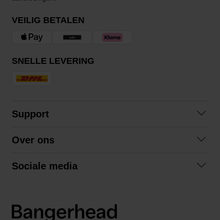
VEILIG BETALEN
SNELLE LEVERING
Support
Contact opnemen
Over ons
Veelgestelde vragen
Over ons
Algemene voorwaarden
Sociale media
Samenwerken
Retourneren
Facebook
Verzending
Privacybeleid
Instagram
LinkedIn