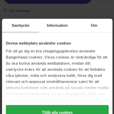
Op voorraad
Samtycke
Information
Om
Informatie
De samenstelling is geschikt voor alle huidtypen en versterkt de
huideigen beschermingsbarrière. Kamille en zoethoutextracten
Denna webbplats använder cookies
kalmeren en beschermen de huid.
För att ge dig en bra shoppingupplevelse använder
Bangerhead cookies. Vissa cookies är nödvändiga för att
Maat: 50 g
du ska kunna använda webbplatsen, medan ditt
samtycke krävs för att använda cookies för att förbättra
Artikelnummer: 88995
våra tjänster, mäta och analysera trafik, förse dig med
Categorieën:
relevant och anpassat innehåll/annonser samt för att
Startpagina
aktivera funktioner som används på sociala medier media
Huidverzorging
(kan innefatta behandling av personuppgifter). Data som
Gezichtsverzorging
samlas in delas med cookieleverantören. Genom att
Gezichtshydratatie
trycka på "Tillåt alla cookies" accepterar du alla cookies,
Nachtcrème
medan du under "Detaljer" kan anpassa användningen av
Tillåt alla cookies
Overnight Transformation Complex