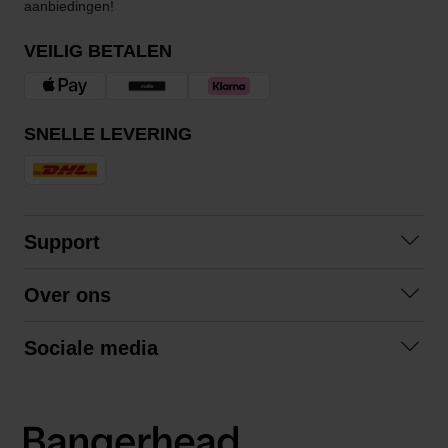
aanbiedingen!
VEILIG BETALEN
SNELLE LEVERING
Support
Contact opnemen
Over ons
Veelgestelde vragen
Over ons
Algemene voorwaarden
Sociale media
Samenwerken
Retourneren
Facebook
Verzending
Privacybeleid
Instagram
LinkedIn