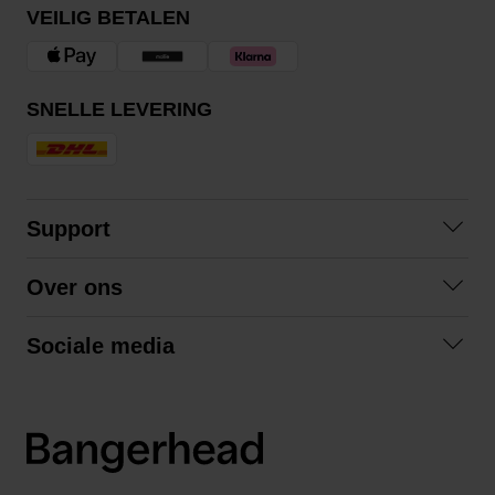
VEILIG BETALEN
SNELLE LEVERING
Support
Contact opnemen
Over ons
Veelgestelde vragen
Over ons
Algemene voorwaarden
Sociale media
Samenwerken
Retourneren
Facebook
Verzending
Privacybeleid
Instagram
LinkedIn