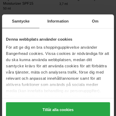
Moisturizer SPF15
3,7 ml
50 ml
66 €
35 €
Samtycke
Information
Om
NYX Professional Makeup
Babor
Can't Stop Won't Stop
Tinted Hydra Moisture
Denna webbplats använder cookies
Foundation
30 ml
30 ml
För att ge dig en bra shoppingupplevelse använder
Bangerhead cookies. Vissa cookies är nödvändiga för att
19 €
42 €
du ska kunna använda webbplatsen, medan ditt
samtycke krävs för att använda cookies för att förbättra
MISSHA
ICONIC London
våra tjänster, mäta och analysera trafik, förse dig med
M Perfect Cover BB Cream
Smoother Blurring Skin Tint
relevant och anpassat innehåll/annonser samt för att
SPF42/PA + + + Mini
30 ml
20 ml
aktivera funktioner som används på sociala medier
media (kan innefatta behandling av personuppgifter).
9 €
38 €
Data som samlas in delas med cookieleverantören.
Genom att trycka på "Tillåt alla cookies" accepterar du
Anastasia Beverly Hills
Dr. Ceuracle
alla cookies, medan du under "Detaljer" kan anpassa
Tillåt alla cookies
Luminous Foundation
Vegan Kombucha BB Cream
användningen av cookies. Du kan när som helst återkalla