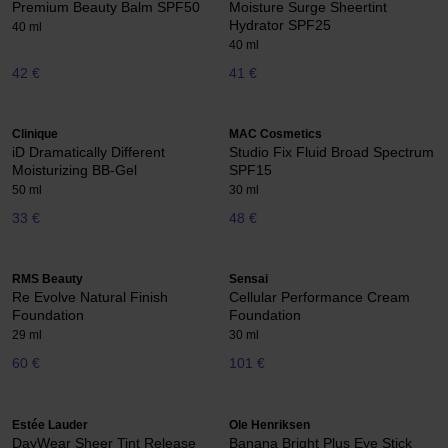
Premium Beauty Balm SPF50
Moisture Surge Sheertint
Hydrator SPF25
40 ml
40 ml
42 €
41 €
Clinique
MAC Cosmetics
iD Dramatically Different
Studio Fix Fluid Broad Spectrum
Moisturizing BB-Gel
SPF15
50 ml
30 ml
33 €
48 €
RMS Beauty
Sensai
Re Evolve Natural Finish
Cellular Performance Cream
Foundation
Foundation
29 ml
30 ml
60 €
101 €
Estée Lauder
Ole Henriksen
DayWear Sheer Tint Release
Banana Bright Plus Eye Stick