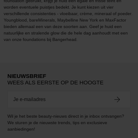
foundation gebruikt, krijgt je huid een egale en frisse teint en
worden eventuele puistjes bedekt. Je kunt kiezen uit vier
verschillende consistenties - vloeibaar, crème, mineraal of poeder.
Youngblood, bareMinerals, Maybelline New York en MaxFactor
bieden allemaal een van deze soorten aan. Geef je huid een
natuurlijke en stralende glow die de hele dag aanhoudt met een
van onze foundations bij Bangerhead.
NIEUWSBRIEF
WEES ALS EERSTE OP DE HOOGTE
Wil je het beste beauty-nieuws direct in je inbox ontvangen?
We sturen je de nieuwste trends, tips en exclusieve
aanbiedingen!