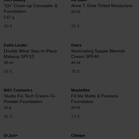
RMS Beauty
the Balm
"Un" Cover-up Concealer &
Anne T. Dote Tinted Moisturizer
Foundation
30 ml
5.67 g
40 €
30 €
Estée Lauder
Klairs
Double Wear Stay-In-Place
Illuminating Supple Blemish
Makeup SPF10
Cream SPF40
30 ml
40 ml
58 €
30 €
MAC Cosmetics
Maybelline
Studio Fix Tech Cream-To-
Fit Me Matte & Poreless
Powder Foundation
Foundation
10 g
30 ml
46 €
13 €
Dr.Jart+
Clinique