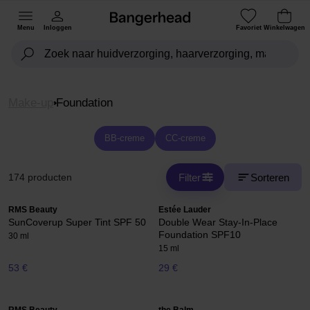
Menu
Inloggen
Favoriet
Winkelwagen
Make-up
Foundation
BB-creme
CC-creme
Filter
Sorteren
174 producten
RMS Beauty
Estée Lauder
SunCoverup Super Tint SPF 50
Double Wear Stay-In-Place
Foundation SPF10
30 ml
15 ml
53 €
29 €