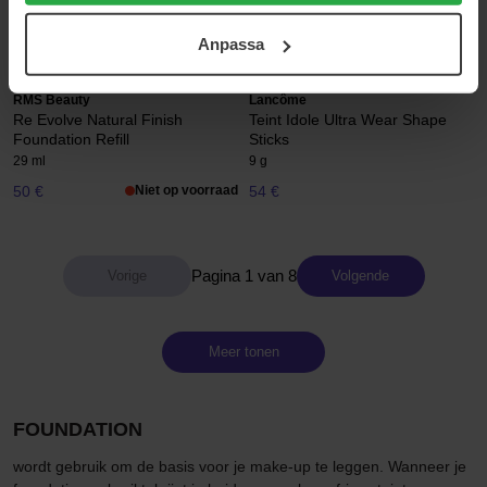
30 ml
30 ml
ditt samtycke. För mer information se vår Cookie Policy
17 €
30 €
Anpassa
samt vår Integritetspolicy.
RMS Beauty
Lancôme
Re Evolve Natural Finish
Teint Idole Ultra Wear Shape
Foundation Refill
Sticks
29 ml
9 g
50 €
Niet op voorraad
54 €
Pagina 1 van 8
Volgende
Meer tonen
FOUNDATION
wordt gebruik om de basis voor je make-up te leggen. Wanneer je