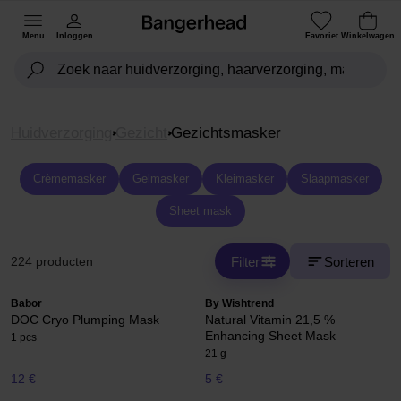
Menu
Inloggen
Favoriet
Winkelwagen
Huidverzorging
Gezicht
Gezichtsmasker
Crèmemasker
Gelmasker
Kleimasker
Slaapmasker
Sheet mask
Filter
Sorteren
224 producten
Babor
By Wishtrend
DOC Cryo Plumping Mask
Natural Vitamin 21,5 %
Enhancing Sheet Mask
1 pcs
21 g
12 €
5 €