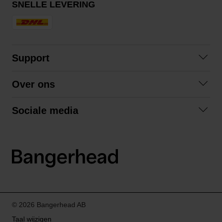
SNELLE LEVERING
Support
Contact opnemen
Over ons
Veelgestelde vragen
Over ons
Algemene voorwaarden
Sociale media
Samenwerken
Retourneren
Facebook
Verzending
Privacybeleid
Instagram
LinkedIn
© 2026 Bangerhead AB
Taal wijzigen