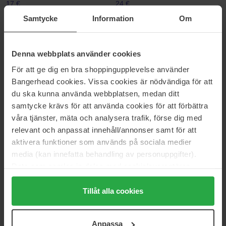
17 €
24 €
Samtycke
Information
Om
Dr.Jart+
MARIA ÅKERBERG
Cryo Rubber Brightening Mask
Face Mask Recovery
Denna webbplats använder cookies
36 g
50 ml
14 €
36 €
För att ge dig en bra shoppingupplevelse använder
Bangerhead cookies. Vissa cookies är nödvändiga för att
du ska kunna använda webbplatsen, medan ditt
Medicube
Verso
samtycke krävs för att använda cookies för att förbättra
Collagen Night Wrapping Mask
N°8 Energizing Eye Patches
våra tjänster, mäta och analysera trafik, förse dig med
75 ml
30 pcs
relevant och anpassat innehåll/annonser samt för att
35 €
65 €
aktivera funktioner som används på sociala medier
media (kan innefatta behandling av personuppgifter).
Verso
Maria Åkerberg
Data som samlas in delas med cookieleverantören.
N°8 Peel Mask With Enzyme,
Face Mask More
Genom att trycka på "Tillåt alla cookies" accepterar du
AHA & PHA
50 ml
alla cookies, medan du under "Detaljer" kan anpassa
Tillåt alla cookies
50 ml
användningen av cookies. Du kan när som helst återkalla
70 €
33 €
ditt samtycke. För mer information se vår Cookie Policy
Anpassa