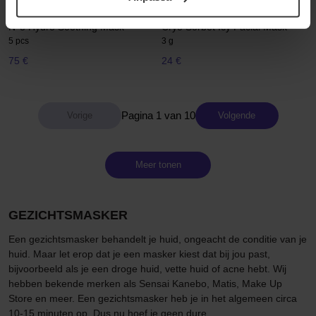
samt vår Integritetspolicy.
Verso
Dr.Jart+
N°8 Hydro Soothing Mask
Cryo Sorbet Icy Facial Mask
5 pcs
3 g
75 €
24 €
Pagina 1 van 10
Volgende
Meer tonen
GEZICHTSMASKER
Een gezichtsmasker behandelt je huid, ongeacht de conditie van je
huid. Maar let erop dat je een masker kiest dat bij jou past,
bijvoorbeeld als je een droge huid, vette huid of acne hebt. Wij
hebben bekende merken als Sensai Kanebo, Matis, Make Up
Store en meer. Een gezichtsmasker heb je in het algemeen circa
10-15 minuten op. Dus nu hoef je geen dure