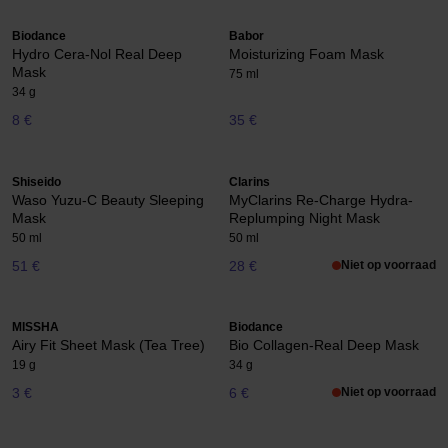
Biodance
Babor
Hydro Cera-Nol Real Deep
Moisturizing Foam Mask
Mask
75 ml
34 g
8 €
35 €
Shiseido
Clarins
Waso Yuzu-C Beauty Sleeping
MyClarins Re-Charge Hydra-
Mask
Replumping Night Mask
50 ml
50 ml
51 €
28 €
Niet op voorraad
MISSHA
Biodance
Airy Fit Sheet Mask (Tea Tree)
Bio Collagen-Real Deep Mask
19 g
34 g
3 €
6 €
Niet op voorraad