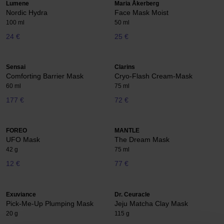
Lumene
Maria Åkerberg
Nordic Hydra
Face Mask Moist
100 ml
50 ml
24 €
25 €
Sensai
Clarins
Comforting Barrier Mask
Cryo-Flash Cream-Mask
60 ml
75 ml
177 €
72 €
FOREO
MANTLE
UFO Mask
The Dream Mask
42 g
75 ml
12 €
77 €
Exuviance
Dr. Ceuracle
Pick-Me-Up Plumping Mask
Jeju Matcha Clay Mask
20 g
115 g