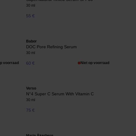
30 ml
55 €
Babor
DOC Pore Refining Serum
30 ml
op voorraad
60 €
Niet op voorraad
Verso
N°4 Super C Serum With Vitamin C
30 ml
75 €
Maria Åkerberg