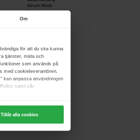
Serum Moist
30 ml
Om
30 €
vändiga för att du ska kunna
Exuviance
Radiance Serum
a tjänster, mäta och
30 ml
a funktioner som används på
op voorraad
85 €
as med cookieleverantören.
jer" kan anpassa användningen
 Policy samt vår
Tillåt alla cookies