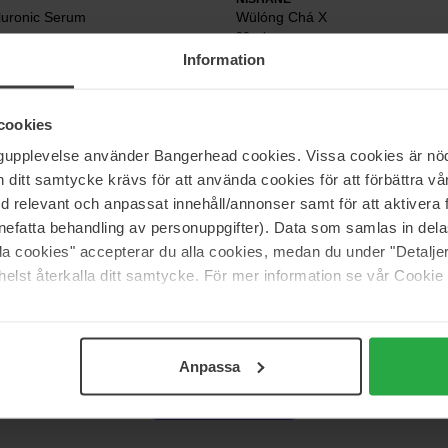
luronic Serum
Wülóng Chá X
30 ml
Information
236 €
cookies
ngupplevelse använder Bangerhead cookies. Vissa cookies är nöd
Dr. Ceuracle
um
Azelaic 10 & Madeca Ampoule
itt samtycke krävs för att använda cookies för att förbättra vår
30 ml
med relevant och anpassat innehåll/annonser samt för att aktiver
26 €
Niet 
nefatta behandling av personuppgifter). Data som samlas in del
js 156 €
alla cookies" accepterar du alla cookies, medan du under "Detal
elst återkalla ditt samtycke. För mer information se vår Cookie
Pagina 1 van 16
Volgende
Anpassa
Meer tonen