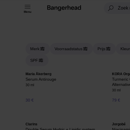
Menu
Merk
Voorraadstatus
Prijs
Kleur
SPF
Maria Åkerberg
KORA Org
Serum Antirouge
Turmeric
Alternati
30 ml
30 ml
30 €
79 €
Clarins
Jorgobé
Double Serum Hydric + Lipidic system
Niacinam