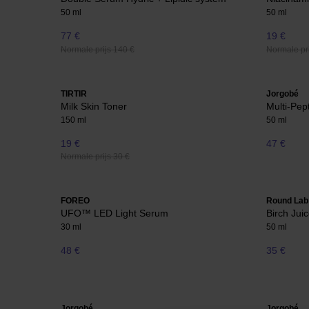
50 ml
50 ml
77 €
19 €
Normale prijs 140 €
Normale pri
TIRTIR
Jorgobé
Milk Skin Toner
Multi-Pep
150 ml
50 ml
19 €
47 €
Normale prijs 30 €
FOREO
Round Lab
UFO™ LED Light Serum
Birch Jui
30 ml
50 ml
48 €
35 €
Jorgobé
Jorgobé