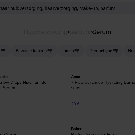
Huidverzorging
Gezicht
Serum
Bewuste keuzes
Finish
Producttype
Hui
anics
Anua
 Glow Drops Niacinamide
7 Rice Ceramide Hydrating Barri
ve Serum
50 ml
29 €
Babor
ide Serum
Perfect Skin Collection