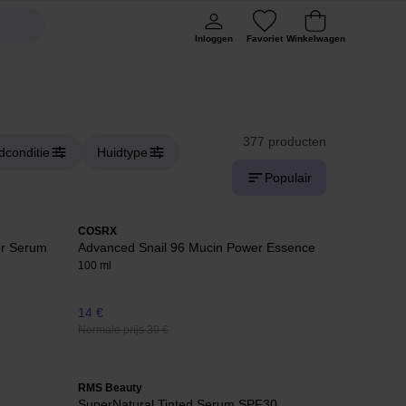
Inloggen
Favoriet
Winkelwagen
377 producten
dconditie
Huidtype
Populair
COSRX
er Serum
Advanced Snail 96 Mucin Power Essence
100 ml
14 €
Normale prijs 30 €
RMS Beauty
SuperNatural Tinted Serum SPF30