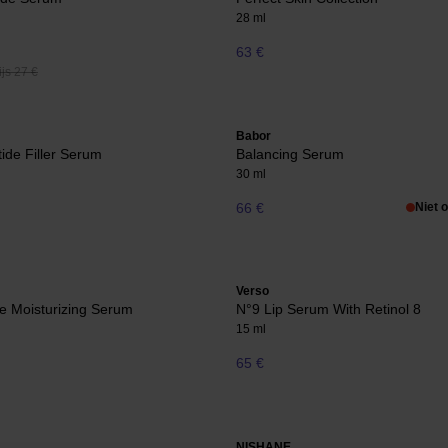
28 ml
63 €
js 27 €
Babor
tide Filler Serum
Balancing Serum
30 ml
66 €
Niet 
Verso
ce Moisturizing Serum
N°9 Lip Serum With Retinol 8
15 ml
65 €
NISHANE