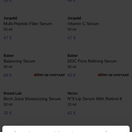
55 €
48 €
Jorgobé
Jorgobé
Multi-Peptide Filler Serum
Vitamin C Serum
50 ml
50 ml
47 €
47 €
Babor
Babor
Balancing Serum
DOC Pore Refining Serum
30 ml
30 ml
66 €
Niet op voorraad
60 €
Niet op voorraad
Round Lab
Verso
Birch Juice Moisturizing Serum
N°9 Lip Serum With Retinol 8
50 ml
15 ml
35 €
65 €
Verso
Jorgobé