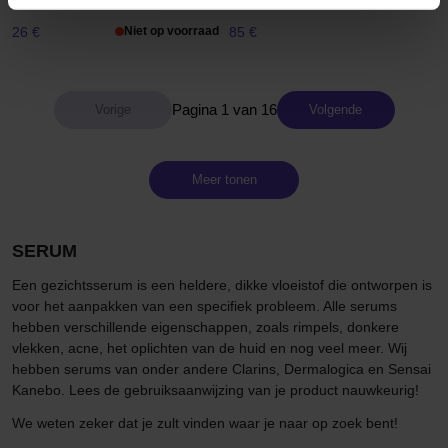
30 ml
30 ml
26 €
Niet op voorraad
85 €
Pagina 1 van 16
Volgende
Meer tonen
SERUM
Een gezichtsserum is een heldere, dikke vloeistof die ontworpen is
voor het aanpakken van een specifiek probleem. Alle serums
hebben verschillende eigenschappen, zoals rimpels, donkere
vlekken, acne, het oplichten van de huid en nog veel meer. Wij
hebben serums van onder andere Clarins, Dermalogica en Sensai
Kanebo. Lees de gebruiksaanwijzing van je product nauwkeurig!
We weten zeker dat je zult vinden waar je naar op zoek bent!