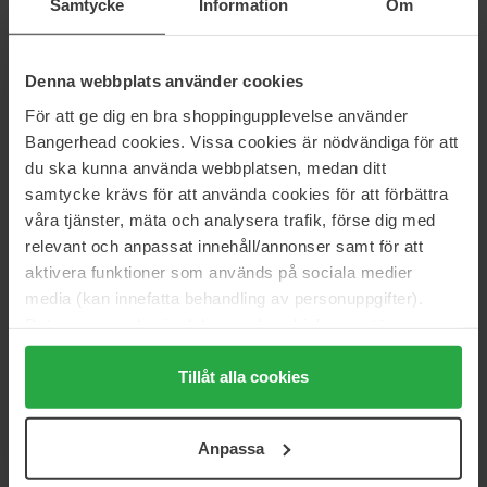
Samtycke
Information
Om
N°4 Super C Serum With
Multi-Hyaluronic Serum
Vitamin C
50 ml
30 ml
Denna webbplats använder cookies
75 €
40 €
För att ge dig en bra shoppingupplevelse använder
Bangerhead cookies. Vissa cookies är nödvändiga för att
NISHANE
Maria Åkerberg
du ska kunna använda webbplatsen, medan ditt
Wülóng Chá X
Serum Moist
samtycke krävs för att använda cookies för att förbättra
30 ml
30 ml
våra tjänster, mäta och analysera trafik, förse dig med
236 €
30 €
relevant och anpassat innehåll/annonser samt för att
aktivera funktioner som används på sociala medier
Purito
Bioeffect
media (kan innefatta behandling av personuppgifter).
Wonder Releaf Centella Serum
EGF Serum
Data som samlas in delas med cookieleverantören.
Unscented
15 ml
Genom att trycka på "Tillåt alla cookies" accepterar du
60 ml
alla cookies, medan du under "Detaljer" kan anpassa
Tillåt alla cookies
33 €
Niet op voorraad
104 €
användningen av cookies. Du kan när som helst återkalla
Normale prijs 156 €
ditt samtycke. För mer information se vår Cookie Policy
Anpassa
Dr. Ceuracle
Exuviance
samt vår Integritetspolicy.
Azelaic 10 & Madeca Ampoule
Radiance Serum