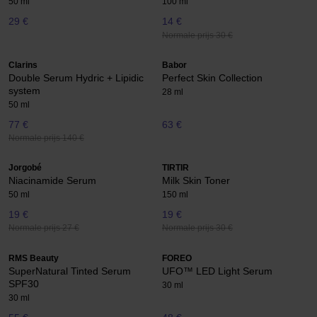
50 ml
100 ml
29 €
14 €
Normale prijs 30 €
Clarins
Babor
Double Serum Hydric + Lipidic
Perfect Skin Collection
system
28 ml
50 ml
77 €
63 €
Normale prijs 140 €
Jorgobé
TIRTIR
Niacinamide Serum
Milk Skin Toner
50 ml
150 ml
19 €
19 €
Normale prijs 27 €
Normale prijs 30 €
RMS Beauty
FOREO
SuperNatural Tinted Serum
UFO™ LED Light Serum
SPF30
30 ml
30 ml