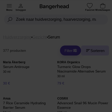
Menu
Inloggen
Favoriet
Winkelwagen
Huidverzorging
Gezicht
Serum
Filter
Sorteren
377 producten
Maria Åkerberg
KORA Organics
Serum Antirouge
Turmeric Glow Drops
Niacinamide Alternative Serum
30 ml
30 ml
30 €
79 €
Anua
COSRX
7 Rice Ceramide Hydrating
Advanced Snail 96 Mucin Power
Barrier Serum
Essence