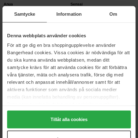
Anua
Sensai
Peach 77% Niacin Essence
Cellular Performance
Samtycke
Information
Om
Toner
125 ml
250 ml
28 €
85 €
Denna webbplats använder cookies
För att ge dig en bra shoppingupplevelse använder
Maria Åkerberg
Medicube
Bangerhead cookies. Vissa cookies är nödvändiga för att
Lemon Freshener
PDRN Pink Cica Soothing Toner
du ska kunna använda webbplatsen, medan ditt
250 ml
250 ml
samtycke krävs för att använda cookies för att förbättra
30 €
22 €
våra tjänster, mäta och analysera trafik, förse dig med
relevant och anpassat innehåll/annonser samt för att
Sensai
Dr. Ceuracle
aktivera funktioner som används på sociala medier
Cellular Performance
Hyal Reyouth Toner
media (kan innefatta behandling av personuppgifter).
125 ml
120 ml
Data som samlas in delas med cookieleverantören.
85 €
27 €
Genom att trycka på "Tillåt alla cookies" accepterar du
alla cookies, medan du under "Detaljer" kan anpassa
Tillåt alla cookies
användningen av cookies. Du kan när som helst återkalla
Klairs
haruharu wonder
Supple Preparation Unscented
Black Rice Probiotics Barrier
ditt samtycke. För mer information se vår Cookie Policy