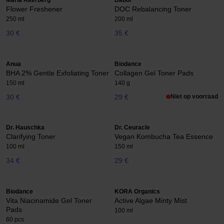
Maria Åkerberg
Babor
Flower Freshener
DOC Rebalancing Toner
250 ml
200 ml
30 €
35 €
Anua
Biodance
BHA 2% Gentle Exfoliating Toner
Collagen Gel Toner Pads
150 ml
140 g
30 €
29 €
Niet op voorraad
Dr. Hauschka
Dr. Ceuracle
Clarifying Toner
Vegan Kombucha Tea Essence
100 ml
150 ml
34 €
29 €
Biodance
KORA Organics
Vita Niacinamide Gel Toner
Active Algae Minty Mist
Pads
100 ml
60 pcs