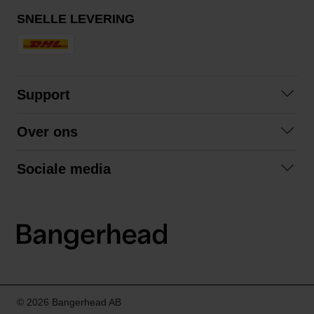
SNELLE LEVERING
Support
Contact opnemen
Over ons
Veelgestelde vragen
Over ons
Algemene voorwaarden
Sociale media
Samenwerken
Retourneren
Facebook
Verzending
Privacybeleid
Instagram
LinkedIn
© 2026 Bangerhead AB