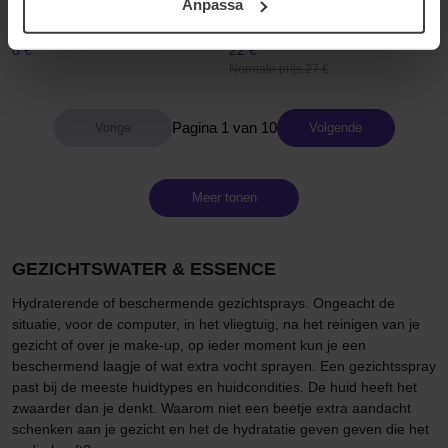
Toner Miniature
Essence
Anpassa
samt vår Integritetspolicy.
30 ml
120 ml
8 €
22 €
Normale prijs 27 €
Pagina 1 van 10
Volgende
Meer tonen
GEZICHTSWATER & ESSENCE
Hydraterende of beschermende gezichtsprays. Ongeacht de
situatie, voor de computer, in het vliegtuig, na het reinigen van je
gezicht of over je make-up, op ieder moment kun je een
beschermend laagje of wat extra vocht sprayen. Een gezichtsspray
past bij de meeste huidtypes en huidcondities. De huid heeft het
zwaarder dan je denkt. Waarom niet een beetje extra aandacht
schenken aan je gezicht en het de hydratatie geven geven die het