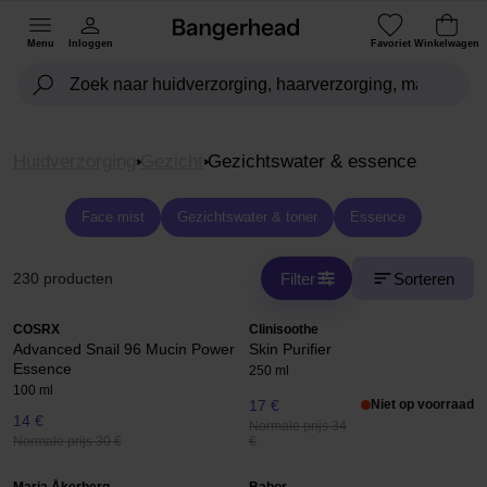
Menu
Inloggen
Favoriet
Winkelwagen
Huidverzorging
Gezicht
Gezichtswater & essence
Face mist
Gezichtswater & toner
Essence
Filter
Sorteren
230 producten
COSRX
Clinisoothe
Advanced Snail 96 Mucin Power
Skin Purifier
Essence
250 ml
100 ml
17 €
Niet op voorraad
14 €
Normale prijs 34
Normale prijs 30 €
€