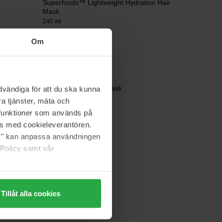
Superfoods™ Lightweight Hydration Hair
Mask
240 ml
35 €
Om
Amika
Flash Instant Shine Mask
vändiga för att du ska kunna
200 ml
a tjänster, mäta och
a funktioner som används på
36 €
as med cookieleverantören.
jer" kan anpassa användningen
 Policy samt vår
Tillåt alla cookies