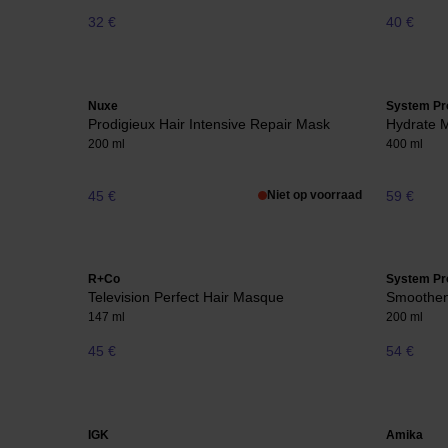
32 €
40 €
Nuxe
System Pr
Prodigieux Hair Intensive Repair Mask
Hydrate 
200 ml
400 ml
45 €
Niet op voorraad
59 €
R+Co
System Pr
Television Perfect Hair Masque
Smoothe
147 ml
200 ml
45 €
54 €
IGK
Amika