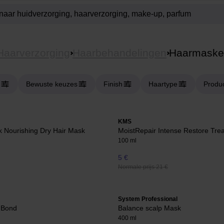
Haarverzorging
Haarbehandelingen
Haarmaske
Bewuste keuzes
Finish
Haartype
Produ
KMS
k Nourishing Dry Hair Mask
MoistRepair Intense Restore Tre
100 ml
5 €
Normale prijs 21 €
System Professional
 Bond
Balance scalp Mask
400 ml