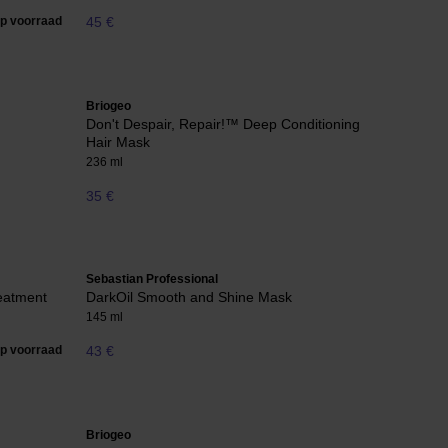
op voorraad
45 €
Briogeo
Don't Despair, Repair!™ Deep Conditioning
Hair Mask
236 ml
35 €
Sebastian Professional
reatment
DarkOil Smooth and Shine Mask
145 ml
op voorraad
43 €
Briogeo