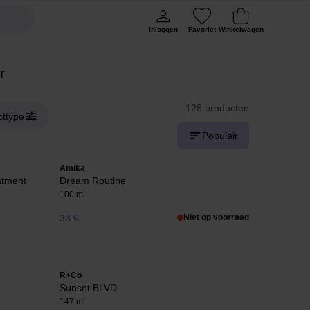
Inloggen
Favoriet
Winkelwagen
r
128 producten
cttype
Populair
Amika
atment
Dream Routine
100 ml
33 €
Niet op voorraad
R+Co
Sunset BLVD
147 ml