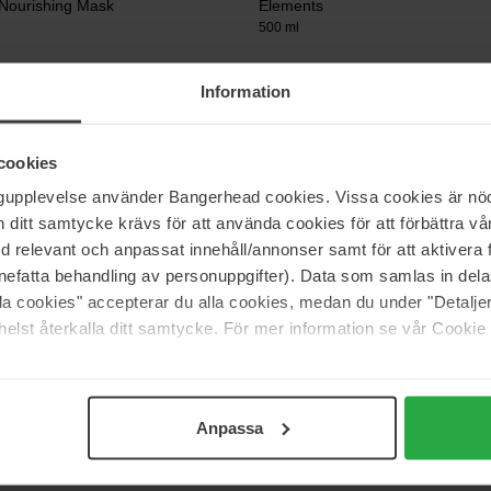
 Nourishing Mask
Elements
500 ml
60 €
Information
cookies
essionals
System Professional
esh Mask
Repair Mask
ngupplevelse använder Bangerhead cookies. Vissa cookies är nöd
30 ml
itt samtycke krävs för att använda cookies för att förbättra vår
med relevant och anpassat innehåll/annonser samt för att aktiver
9 €
nefatta behandling av personuppgifter). Data som samlas in del
alla cookies" accepterar du alla cookies, medan du under "Detal
elst återkalla ditt samtycke. För mer information se vår Cookie
Pagina 1 van 6
Volgende
Anpassa
Meer tonen