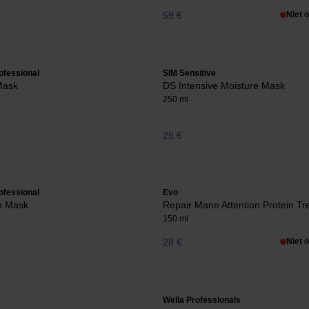
59 €
Niet 
ofessional
SIM Sensitive
Mask
DS Intensive Moisture Mask
250 ml
25 €
ofessional
Evo
n Mask
Repair Mane Attention Protein T
150 ml
28 €
Niet 
Wella Professionals